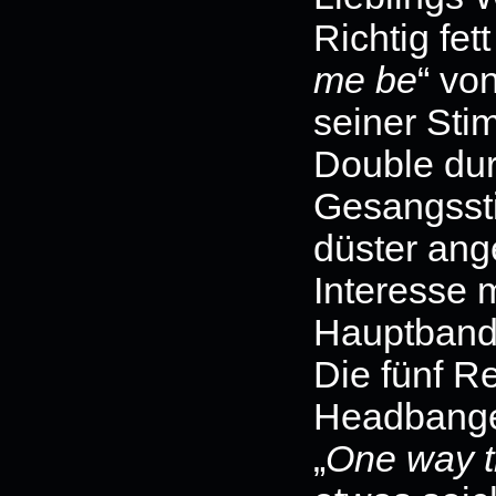
Richtig fett
me be
“ vo
seiner Sti
Double dur
Gesangssti
düster ang
Interesse m
Hauptband 
Die fünf R
Headbanger
„
One way t