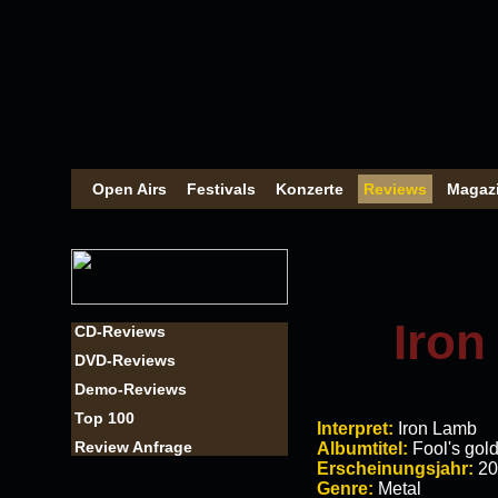
Open Airs
Festivals
Konzerte
Reviews
Magaz
Iron
CD-Reviews
DVD-Reviews
Demo-Reviews
Top 100
Interpret:
Iron Lamb
Review Anfrage
Albumtitel:
Fool's gol
Erscheinungsjahr:
20
Genre:
Metal