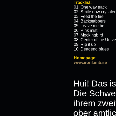
Tracklist:
01. One way track
02. Smile now cry later
03. Feed the fire
04. Backstabbers
05. Leave me be
06. Pink mist
07. Mockingbird
08. Center of the Univ
09. Rip it up
10. Deadend blues
Homepage:
www.ironlamb.se
Hui! Das is
Die Schw
ihrem zwe
ober amtli