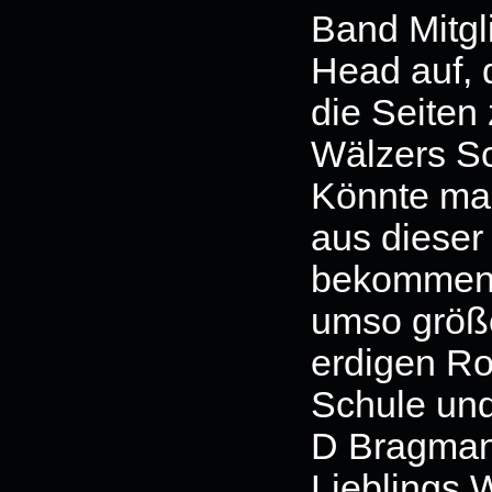
Band Mitgl
Head auf, 
die Seiten 
Wälzers S
Könnte ma
aus dieser
bekommen, 
umso größe
erdigen Ro
Schule und
D Bragman
Lieblings W