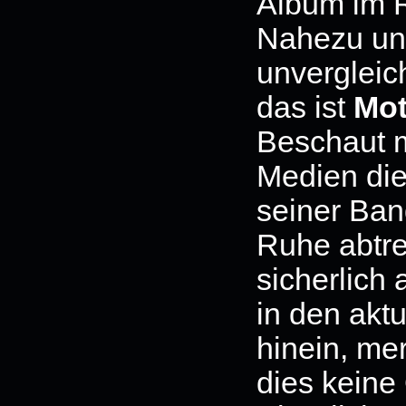
Album im Re
Nahezu un
unvergleic
das ist
Mot
Beschaut m
Medien di
seiner Ban
Ruhe abtre
sicherlich
in den akt
hinein, mer
dies keine