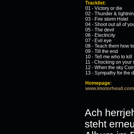
Tracklist:
01 - Victory or die
02 - Thunder & lightni
03 - Fire storm Hotel
04 - Shoot out all of you
05 - The devil
06 - Electricity
07 - Evil eye
08 - Teach them how t
09 - Till the end
10 - Tell me who to kill
11 - Chocking on your
12 - When the sky Com
13 - Sympathy for the d
Homepage:
www.imotorhead.com
Ach herrje
steht erne