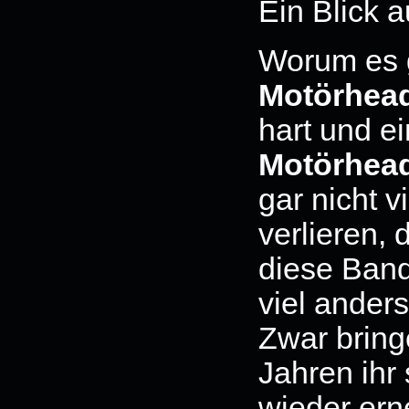
Ein Blick 
Worum es g
Motörhea
hart und ei
Motörhea
gar nicht v
verlieren, 
diese Band 
viel ander
Zwar brin
Jahren ihr 
wieder ern