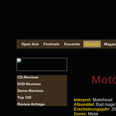
Open Airs
Festivals
Konzerte
Reviews
Magaz
Motö
CD-Reviews
DVD-Reviews
Demo-Reviews
Top 100
Interpret:
Motörhead
Review Anfrage
Albumtitel:
Bad magic
Erscheinungsjahr:
20
Genre:
Metal