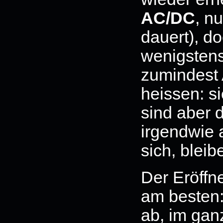
AC/DC
, n
dauert), d
wenigsten
zumindest 
heissen: si
sind aber 
irgendwie 
sich, blei
Der Eröffne
am besten:
ab, im ganz