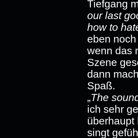
Tiefgang mi
our last g
how to hat
eben noch 
wenn das m
Szene gese
dann macht
Spaß.
„
The sound
ich sehr ge
überhaupt 
singt gefüh