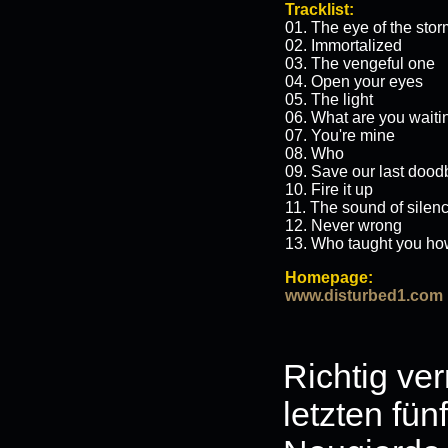
Tracklist:
01. The eye of the stor
02. Immortalized
03. The vengeful one
04. Open your eyes
05. The light
06. What are you waitin
07. You're mine
08. Who
09. Save our last dood
10. Fire it up
11. The sound of silen
12. Never wrong
13. Who taught you ho
Homepage:
www.disturbed1.com
Richtig ver
letzten fün