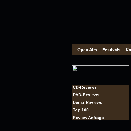
Open Airs
Festivals
Ko
CD-Reviews
DVD-Reviews
Demo-Reviews
Top 100
Review Anfrage