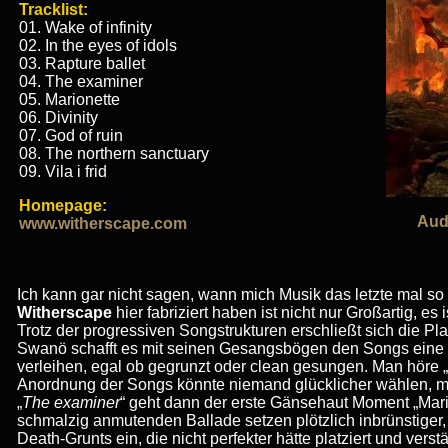
Tracklist:
01. Wake of infinity
02. In the eyes of idols
03. Rapture ballet
04. The examiner
05. Marionette
06. Divinity
07. God of ruin
08. The northern sanctuary
09. Vila i frid
Homepage:
Aud
www.witherscape.com
Ich kann gar nicht sagen, wann mich Musik das letzte mal so
Witherscape
hier fabriziert haben ist nicht nur Großartig, es i
Trotz der progressiven Songstrukturen erschließt sich die Pla
Swanö schafft es mit seinen Gesangsbögen den Songs eine tot
verleihen, egal ob gegrunzt oder clean gesungen. Man höre „
Anordnung der Songs könnte niemand glücklicher wählen, m
„
The examiner
“ geht dann der erste Gänsehaut Moment „Mario
schmalzig anmutenden Ballade setzen plötzlich inbrünstiger,
Death-Grunts ein, die nicht perfekter hätte platziert und verst