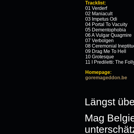
Tracklist:
01 Verderf
02 Maniacult
03 Impetus Odi
04 Portal To Vacuity
05 Dementophobia
06 A Vulgar Quagmire
07 Verbolgen
08 Ceremonial Ineptit
09 Drag Me To Hell
10 Grotesque
11 I Prediletti: The Fo
Homepage:
goremageddon.be
Längst über
Mag Belgie
unterschät