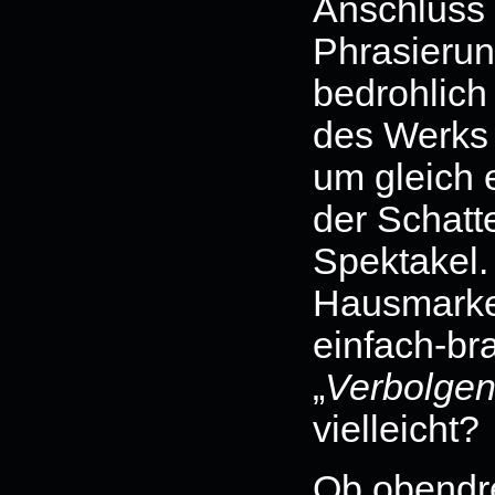
Anschluss 
Phrasierun
bedrohlic
des Werks 
um gleich 
der Schatt
Spektakel.
Hausmarke
einfach-bra
„
Verbolge
vielleicht?
Ob obendr