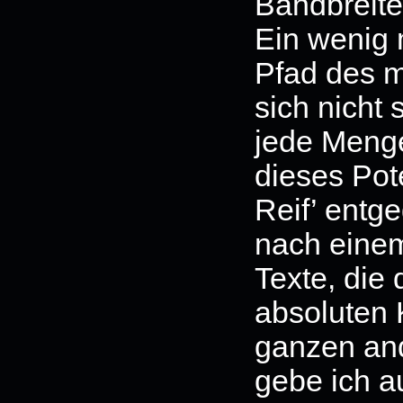
Bandbreite
Ein wenig
Pfad des m
sich nicht 
jede Menge
dieses Pote
Reif’ entge
nach einem
Texte, die 
absoluten 
ganzen an
gebe ich au