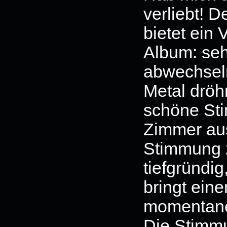
verliebt! 
bietet ein
Album: sehr
abwechseln
Metal dröh
schöne Sti
Zimmer aus
Stimmung z
tiefgründi
bringt eine
momentane
Die Stimmu