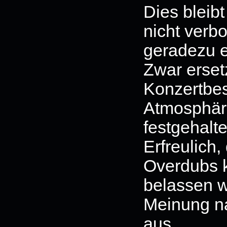
Dies bleib
nicht verbo
geradezu 
Zwar erset
Konzertbes
Atmosphäre
festgehalte
Erfreulich,
Overdubs k
belassen w
Meinung na
aus.