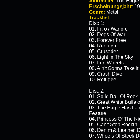
Albumtitel:
The Eagle h
Erscheinungsjahr:
19
Genre:
Metal
Tracklist:
Disc 1:
01. Intro / Warlord
02. Dogs Of War
03. Forever Free
04. Requiem
05. Crusader
06. Light In The Sky
07. Iron Wheels
08. Ain't Gonna Take I
09. Crash Dive
10. Refugee
Disc 2:
01. Solid Ball Of Rock
02. Great White Buffal
03. The Eagle Has Lan
Feature
04. Princess Of The Ni
05. Can't Stop Rockin'
06. Denim & Leather, D
07. Wheels Of Steel/ D