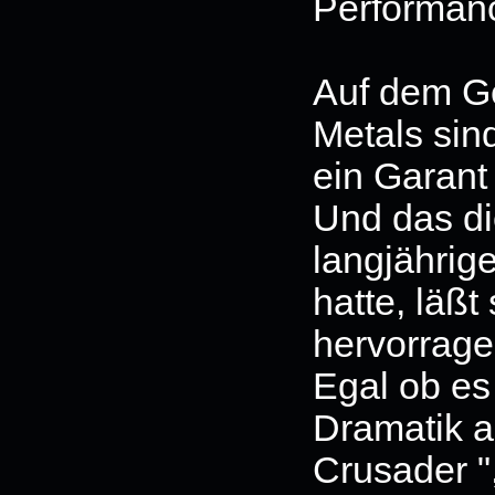
Performan
Auf dem G
Metals sin
ein Garant 
Und das di
langjährig
hatte, läß
hervorrage
Egal ob es
Dramatik a
Crusader ",