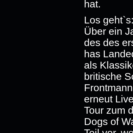
hat.
Los geht`s
Über ein J
des des er
has Landed
als Klassik
britische 
Frontmann 
erneut Liv
Tour zum d
Dogs of W
Teil vor, w