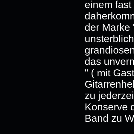
einem fast 
daherkomme
der Marke 
unsterbli
grandiosen 
das unverm
" ( mit Gas
Gitarrenhe
zu jederze
Konserve d
Band zu W