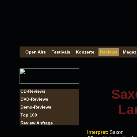
Open Airs
Festivals
Konzerte
Reviews
Magaz
Sax
CD-Reviews
DVD-Reviews
Lan
Demo-Reviews
Top 100
Review Anfrage
Interpret:
Saxon