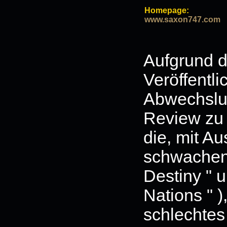
Homepage:
www.saxon747.com
Aufgrund 
Veröffentli
Abwechslu
Review zu 
die, mit A
schwachen 
Destiny " u
Nations " )
schlechtes