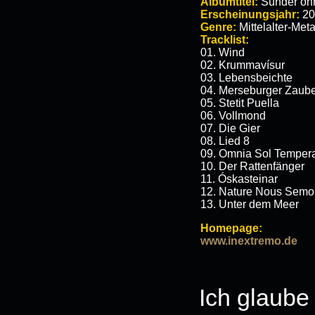
Albumtitel:
Sünder oh
Erscheinungsjahr:
20
Genre:
Mittelalter-Meta
Tracklist:
01. Wind
02. Krummavísur
03. Lebensbeichte
04. Merseburger Zaube
05. Stetit Puella
06. Vollmond
07. Die Gier
08. Lied 8
09. Omnia Sol Temper
10. Der Rattenfänger
11. Óskasteinar
12. Nature Nous Semo
13. Unter dem Meer
Homepage:
www.inextremo.de
Ich glaube