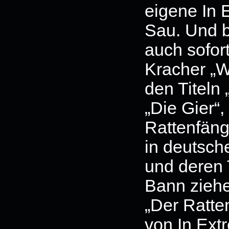
eigene In E
Sau. Und b
auch sofor
Kracher „Wi
den Titeln
„Die Gier“
Rattenfäng
in deutsc
und deren 
Bann ziehe
„Der Ratte
von In Ext