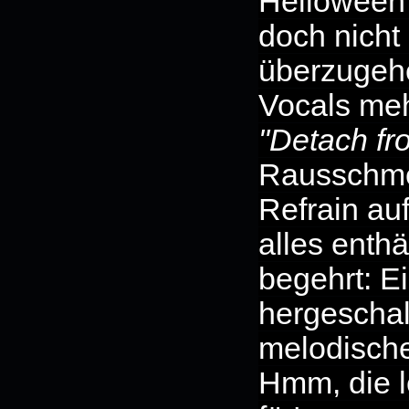
Helloween 
doch nicht
überzugehen
Vocals meh
"Detach fr
Rausschmei
Refrain au
alles enthä
begehrt: E
hergeschal
melodische
Hmm, die l