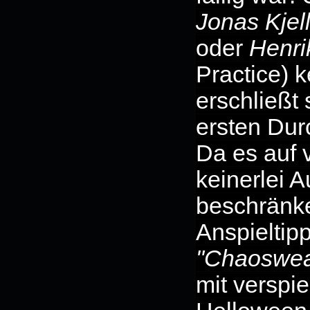
Jonas Kjel
oder
Henri
Practice) 
erschließt
ersten Dur
Da es auf 
keinerlei A
beschränke
Anspieltipp
"Chaoswea
mit verspie