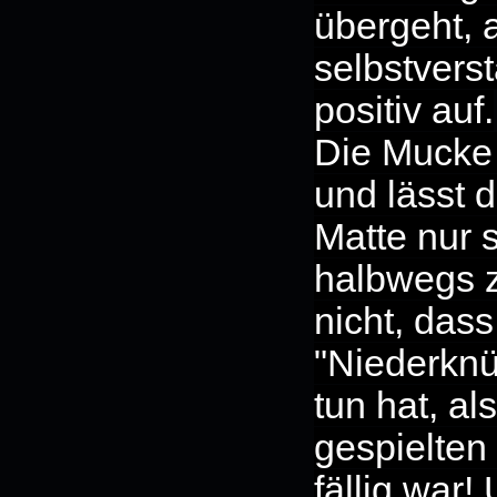
übergeht, 
selbstverst
positiv auf.
Die Mucke a
und lässt 
Matte nur 
halbwegs z
nicht, dass
"Niederknü
tun hat, al
gespielten
fällig war!