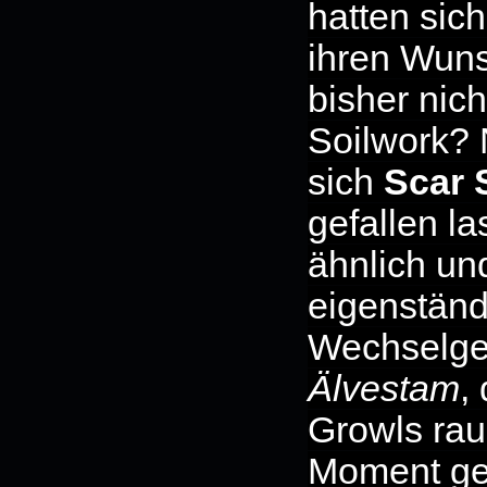
hatten sich
ihren Wuns
bisher ni
Soilwork? 
sich
Scar
gefallen la
ähnlich un
eigenständ
Wechselge
Älvestam
,
Growls rau
Moment ge