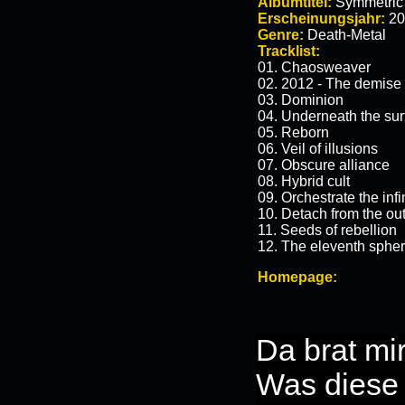
Albumtitel:
Symmetric 
Erscheinungsjahr:
20
Genre:
Death-Metal
Tracklist:
01. Chaosweaver
02. 2012 - The demise 
03. Dominion
04. Underneath the sur
05. Reborn
06. Veil of illusions
07. Obscure alliance
08. Hybrid cult
09. Orchestrate the infi
10. Detach from the o
11. Seeds of rebellion
12. The eleventh sphe
Homepage:
Da brat mir
Was diese 