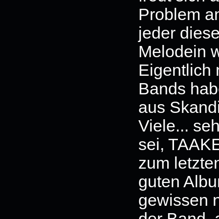
Problem an
jeder dies
Melodein w
Eigentlich 
Bands habe
aus Skandi
Viele... se
sei, TAAKE 
zum letzte
guten Albu
gewissen 
der Band, 