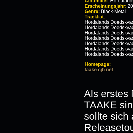
Albumtitel:
Hordaland
Erscheinungsjahr:
20
Genre:
Black-Metal
Tracklist:
Hordalands Doedskvad 
Hordalands Doedskvad 
Hordalands Doedskvad 
Hordalands Doedskvad
Hordalands Doedskvad
Hordalands Doedskvad
Hordalands Doedskvad 
Homepage:
taake.cjb.net
Als erstes
TAAKE sind
sollte sich
Releasetou