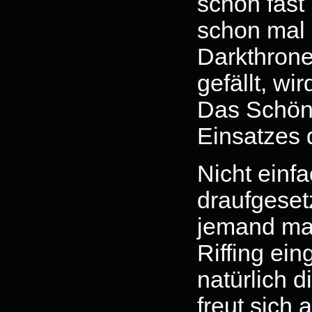
schon fast 
schon mal 
Darkthron
gefällt, w
Das Schöne
Einsatzes 
Nicht einf
draufgesetz
jemand ma
Riffing ei
natürlich 
freut sich 