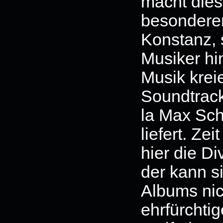
macht dies
besondere
Konstanz, 
Musiker hi
Musik krei
Soundtrack
la Max Sch
liefert. Ze
hier die Di
der kann s
Albums nic
ehrfürchti