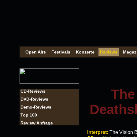
Open Airs
Festivals
Konzerte
Reviews
Magaz
The 
CD-Reviews
DVD-Reviews
Deaths
Demo-Reviews
Top 100
Review Anfrage
Interpret:
The Vision 