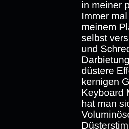
in meiner p
Immer mal 
meinem Pla
selbst vers
und Schrec
Darbietun
düstere Eff
kernigen G
Keyboard M
hat man si
Voluminöse
Düsterstim