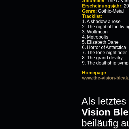
Albumtitel:
The Deaths
Erscheinungsjahr:
20
Genre:
Gothic-Metal
Tracklist:
1. A shadow a rose
2. The night of the livi
3. Wolfmoon
4. Metropolis
5. Elizabeth Dane
6. Horror of Antarctica
7. The lone night rider
8. The grand devilry
9. The deathship sym
Homepage:
www.the-vision-bleak
Als letzte
Vision Bl
beiläufig a