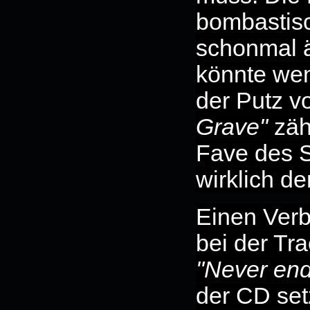
bombastis
schonmal 
könnte wenn
der Putz v
Grave"
zäh
Fave des S
wirklich d
Einen Verb
bei der Tr
"Never end
der CD set