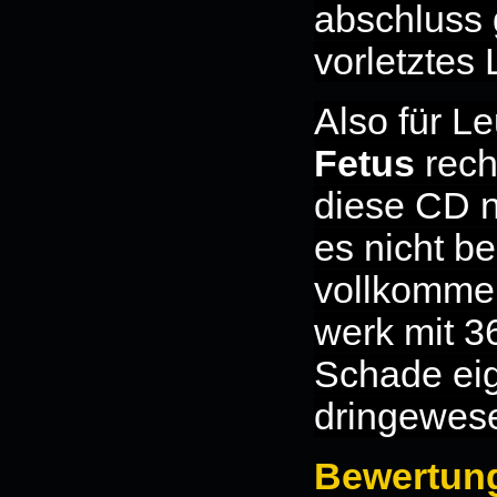
abschluss 
vorletztes
Also für Le
Fetus
rech
diese CD n
es nicht b
vollkommen 
werk mit 36
Schade eig
dringewes
Bewertun