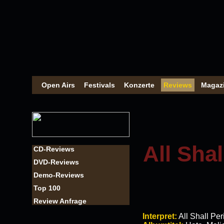
Open Airs
Festivals
Konzerte
Reviews
Magaz
All Shal
CD-Reviews
DVD-Reviews
Demo-Reviews
Top 100
Review Anfrage
Interpret:
All Shall Per