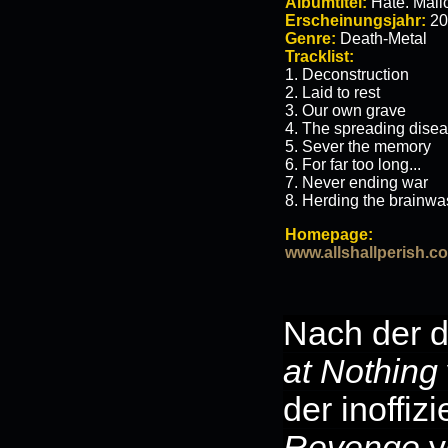
Albumtitel:
Hate. Mali
Erscheinungsjahr:
20
Genre:
Death-Metal
Tracklist:
1. Deconstruction
2. Laid to rest
3. Our own grave
4. The spreading dise
5. Sever the memory
6. For far too long...
7. Never ending war
8. Herding the brainw
Homepage:
www.allshallperish.c
Nach der 
at Nothing
der inoffiz
Revenge