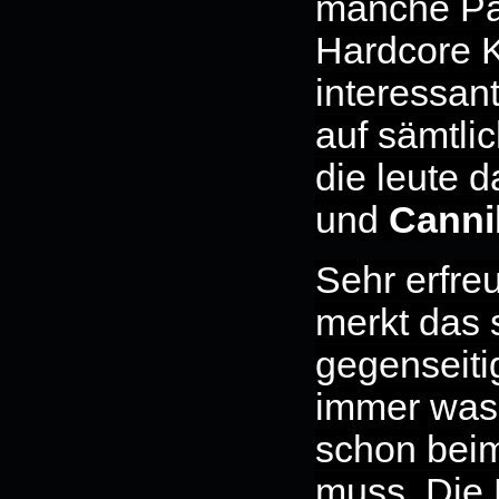
manche Pa
Hardcore K
interessan
auf sämtli
die leute 
und
Canni
Sehr erfreu
merkt das s
gegenseiti
immer was
schon beim
muss. Die 