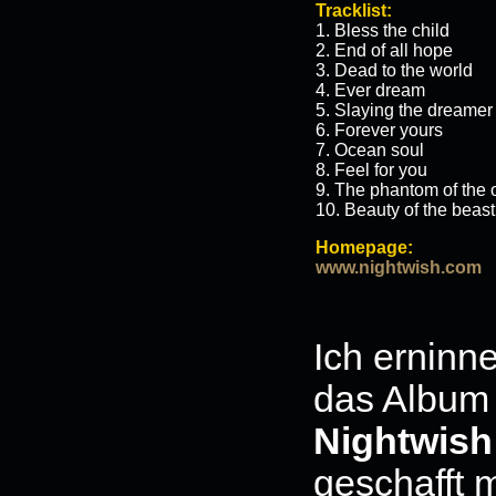
Tracklist:
1. Bless the child
2. End of all hope
3. Dead to the world
4. Ever dream
5. Slaying the dreamer
6. Forever yours
7. Ocean soul
8. Feel for you
9. The phantom of the 
10. Beauty of the beast
Homepage:
www.nightwish.com
Ich erninn
das Album 
Nightwish
geschafft 