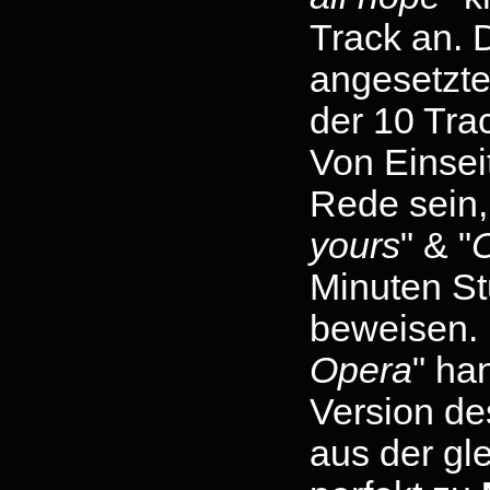
Track an. 
angesetzte
der 10 Tra
Von Einseit
Rede sein,
yours
" & "
Minuten St
beweisen. 
Opera
" ha
Version de
aus der gl