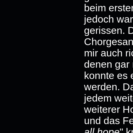
beim erste
jedoch war
gerissen.
Chorgesang
mir auch r
denen gar 
konnte es 
werden. Da
jedem weit
weiterer H
und das Feu
all hope
" k