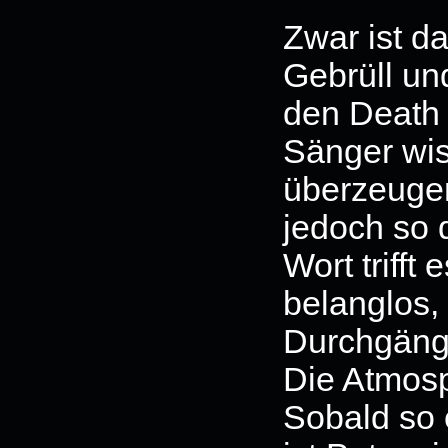
Zwar ist d
Gebrüll un
den Death 
Sänger wis
überzeugen,
jedoch so 
Wort trifft
belanglos,
Durchgänge
Die Atmosp
Sobald so 