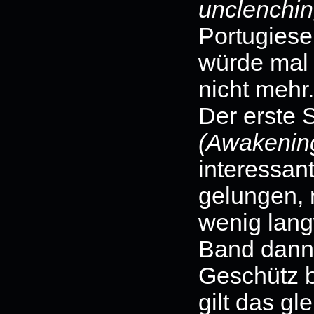
unclenching
Portugies
würde mal 
nicht mehr.
Der erste
(Awakenin
interessan
gelungen, 
wenig langw
Band dann 
Geschütz b
gilt das gl