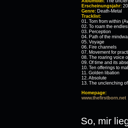
Albumtitel:
The unclenc
Erscheinungsjahr:
20
Genre:
Death-Metal
Tracklist:
01. Torn from within (
02. To roam the endles
03. Perception
04. Path of the mindwa
05. Voyage
06. Fire channels
07. Movement for pract
08. The roaring voice o
09. Of time and its ab
10. Ten offerings to m
11. Golden libation
12. Absolute
13. The unclenching of 
Homepage:
www.thefirstborn.net
So, mir li