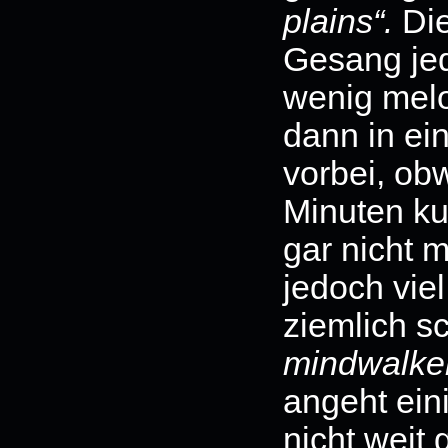
plains“.
Die
Gesang jed
wenig mel
dann in ei
vorbei, ob
Minuten ku
gar nicht m
jedoch vie
ziemlich s
mindwalke
angeht ein
nicht weit