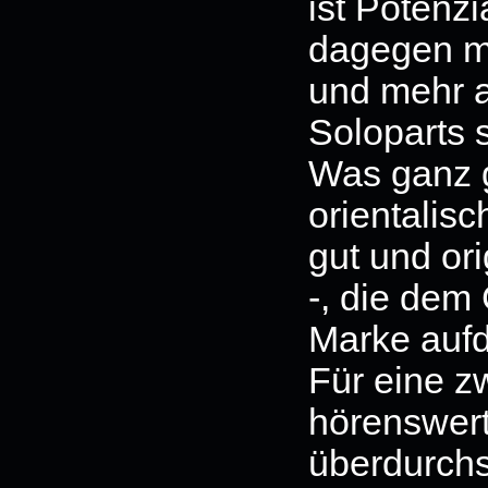
ist Potenzi
dagegen mü
und mehr a
Soloparts s
Was ganz g
orientalis
gut und ori
-, die dem
Marke aufd
Für eine z
hörenswerte
überdurchs