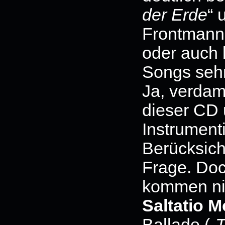
der Erde
“ 
Frontmann
oder auch 
Songs sehr
Ja, verdam
dieser CD u
Instrument
Berücksich
Frage. Do
kommen nic
Saltatio M
Ballade („
T