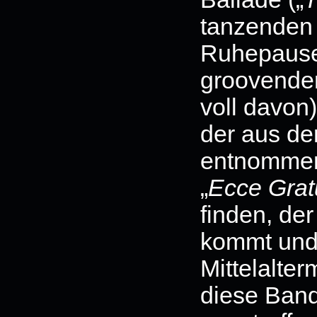
tanzenden 
Ruhepause
groovenden
voll davon)
der aus de
entnommene
„
Ecce Gra
finden, der
kommt und 
Mittelalter
diese Band