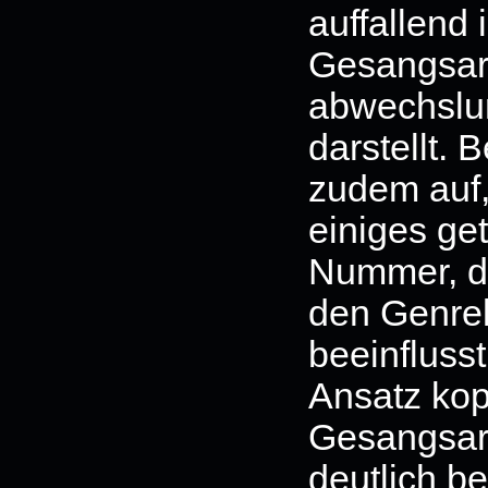
auffallend 
Gesangsarb
abwechslun
darstellt. B
zudem auf,
einiges get
Nummer, da
den Genrek
beeinfluss
Ansatz kop
Gesangsarb
deutlich be