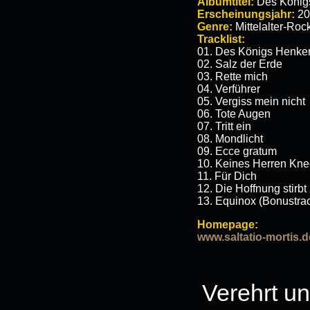
Albumtitel:
Des König
Erscheinungsjahr:
20
Genre:
Mittelalter-Roc
Tracklist:
01. Des Königs Henke
02. Salz der Erde
03. Rette mich
04. Verführer
05. Vergiss mein nicht
06. Tote Augen
07. Tritt ein
08. Mondlicht
09. Ecce gratum
10. Keines Herren Kne
11. Für Dich
12. Die Hoffnung stirbt 
13. Equinox (Bonustrack
Homepage:
www.saltatio-mortis.d
Verehrt u