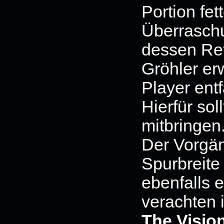
Portion fet
Überraschu
dessen Ref
Gröhler er
Player entf
Hierfür sol
mitbringen
Der Vorgäng
Spurbreite
ebenfalls 
verachten i
The Visio