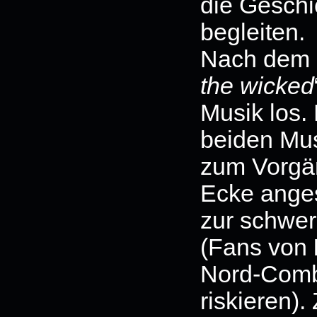
die Geschi
begleiten.
Nach dem e
the wicked
Musik los. 
beiden Mus
zum Vorgän
Ecke anges
zur schwer
(Fans von
Nord-Combo
riskieren)