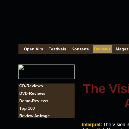
Open Airs
Festivals
Konzerte
Reviews
Magaz
The Vis
CD-Reviews
DVD-Reviews
Demo-Reviews
Top 100
Review Anfrage
Interpret:
The Vision 