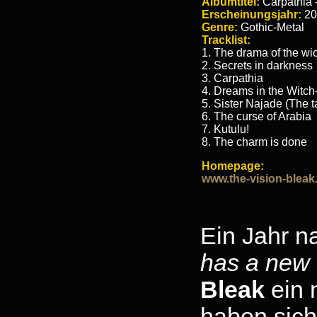
Albumtitel:
Carpathia 
Erscheinungsjahr:
20
Genre:
Gothic-Metal
Tracklist:
1. The drama of the wi
2. Secrets in darkness
3. Carpathia
4. Dreams in the Witc
5. Sister Najade (The ta
6. The curse of Arabia
7. Kutulu!
8. The charm is done
Homepage:
www.the-vision-bleak
Ein Jahr 
has a new
Bleak
ein 
haben sich