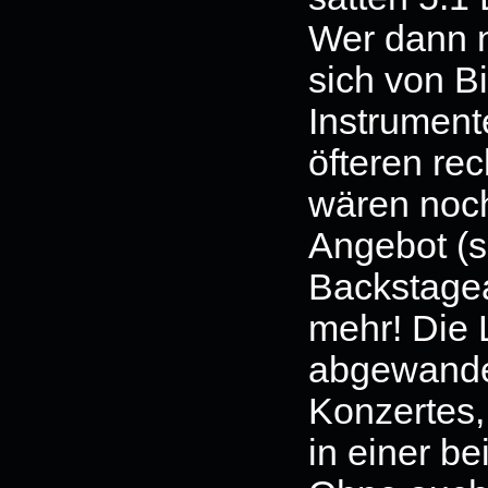
Wer dann n
sich von Bi
Instrument
öfteren re
wären noc
Angebot (s
Backstage
mehr! Die L
abgewande
Konzertes,
in einer be