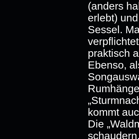
(anders ha
erlebt) und
Sessel. Ma
verpflicht
praktisch 
Ebenso, al
Songauswah
Rumhängen 
„Sturmnach
kommt auch
Die „Waldm
schaudern,