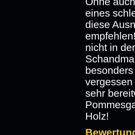
Ohne auch 
eines schl
diese Aus
empfehlen! 
nicht in d
Schandmau
besonders f
vergessen 
sehr bereit
Pommesgab
Holz!
Bewertun