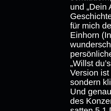
und „Dein 
Geschichte
für mich de
Einhorn (I
wunderschö
persönlich
„Willst du
Version ist
sondern kli
Und genau
des Konzer
satten 5.1 