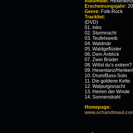
Albumtitel:
Hexenkess
Erscheinungsjahr:
20
Genre:
Folk-Rock
Tracklist:
(DVD)
01. Intro
02. Sturmnacht
03. Teufelsweib
04. Waldmär
05. Waldgeflüster
06. Dein Anblick
07. Zwei Brüder
08. Willst du's extrem?
09. Hexentanz/Henker
10. Drum/Bass-Solo
11. Die goldene Kette
12. Walpurgisnacht
13. Herren der Winde
14. Sonnenstrahl
Homepage:
www.schandmaul.co