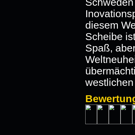
Schweden 
Inovations
diesem Wer
Scheibe is
Spaß, aber 
Weltneuhei
übermächt
westlichen
Bewertun