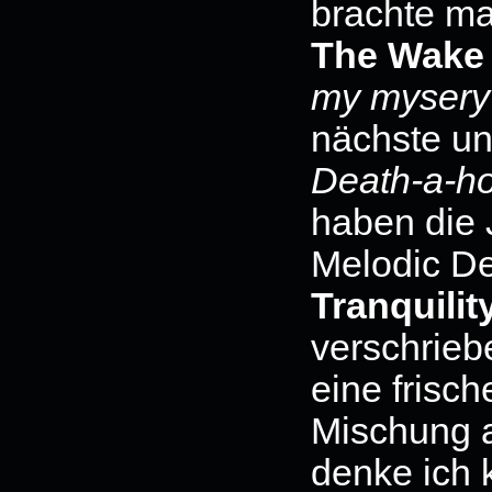
brachte m
The Wake
my myser
nächste un
Death-a-ho
haben die 
Melodic De
Tranquilit
verschriebe
eine frisc
Mischung 
denke ich 