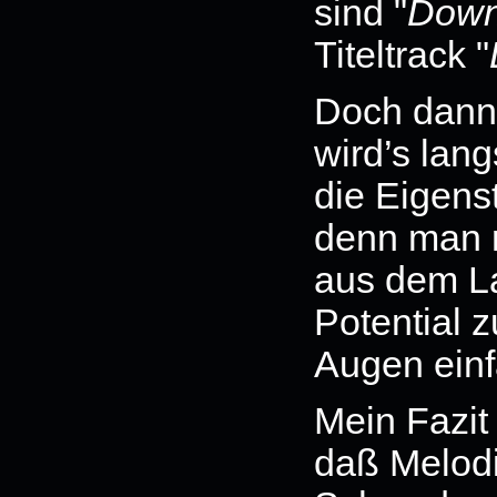
sind "
Down
Titeltrack "
Doch dann
wird’s lan
die Eigenst
denn man m
aus dem L
Potential z
Augen einfa
Mein Fazit 
daß Melodi