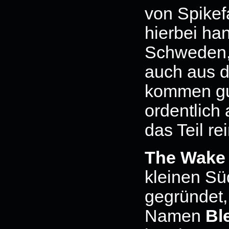
von Spikef
hierbei han
Schweden,
auch aus d
kommen gu
ordentlich
das Teil r
The Wake
kleinen Sü
gegründet,
Namen
Bl