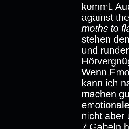
kommt. Au
against the
moths to f
stehen den
und runden
Hörvergnü
Wenn Emo 
kann ich n
machen gut
emotionale
nicht aber 
7 Gabeln ha