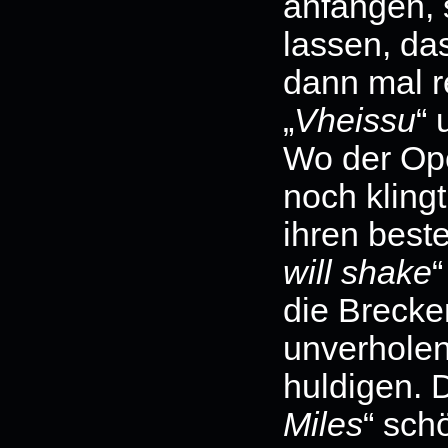
anfangen, 
lassen, da
dann mal r
„
Vheissu
“
Wo der Op
noch kling
ihren beste
will shake
“
die Brecke
unverholen
huldigen. D
Miles
“ sch