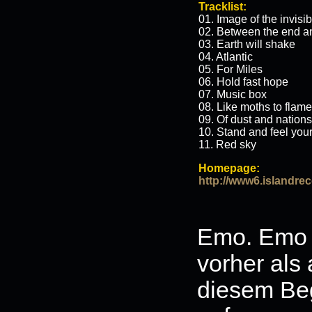
Tracklist:
01. Image of the invisib
02. Between the end a
03. Earth will shake
04. Atlantic
05. For Miles
06. Hold fast hope
07. Music box
08. Like moths to flame
09. Of dust and nations
10. Stand and feel you
11. Red sky
Homepage:
http://www6.islandre
Emo. Emo 
vorher als
diesem Begr