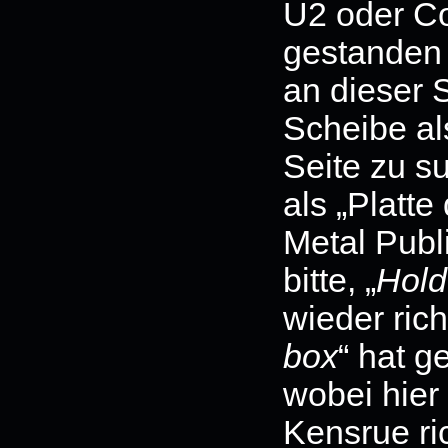
U2 oder Co
gestanden 
an dieser S
Scheibe al
Seite zu s
als „Platte
Metal Publ
bitte, „
Hold
wieder rich
box
“ hat g
wobei hier
Kensrue ri