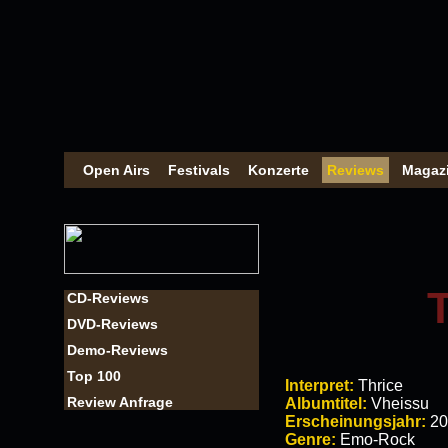
Open Airs
Festivals
Konzerte
Reviews
Magaz
CD-Reviews
DVD-Reviews
Demo-Reviews
Top 100
Interpret:
Thrice
Review Anfrage
Albumtitel:
Vheissu
Erscheinungsjahr:
20
Genre:
Emo-Rock