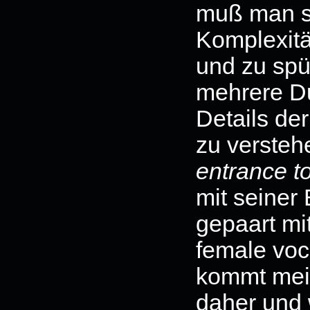
muß man s
Komplexitä
und zu spü
mehrere D
Details de
zu versteh
entrance to
mit seiner 
gepaart mi
female voca
kommt meis
daher und 