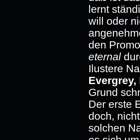
lernt stän
will oder n
angenehme 
den Promof
eternal
dur
Ilustere 
Evergrey, 
Grund schn
Der erste 
doch, nich
solchen Na
es sich um