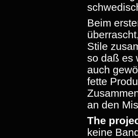
schwedisch
Beim erste
überrascht
Stile zus
so daß es 
auch gewöh
fette Produ
Zusammena
an den Mis
The proj
keine Band