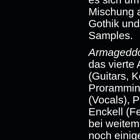
Mischung a
Gothik und 
Samples.
Armageddo
das vierte
(Guitars, 
Prorammin
(Vocals), P
Enckell (F
bei weitem 
noch einig