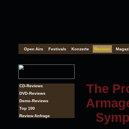
Open Airs
Festivals
Konzerte
Reviews
Magaz
The Pr
CD-Reviews
DVD-Reviews
Armage
Demo-Reviews
Top 100
Symph
Review Anfrage