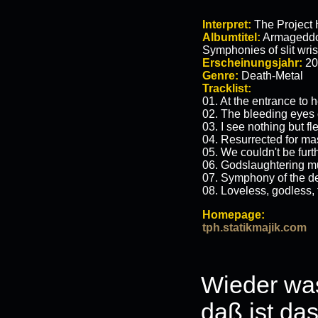
Interpret:
The Project
Albumtitel:
Armageddon
Symphonies of slit wris
Erscheinungsjahr:
20
Genre:
Death-Metal
Tracklist:
01. At the entrance to h
02. The bleeding eyes 
03. I see nothing but fl
04. Resurrected for mas
05. We couldn't be furt
06. Godslaughtering m
07. Symphony of the d
08. Loveless, godless,
Homepage:
tph.statikmajik.com
Wieder was
daß ist da