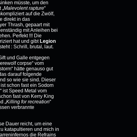
e sinken müsste, um den
 „
Malevolent rapture
“
nkompliziert auf die Zwölf,
direkt in das
yer Thrash, gepaart mit
igenständig mit Anleihen bei
en. Perfekt !!! Die
iziert hat und gibt
Legion
t : Schrill, brutal, laut.
Gift und Galle entgegen
„Werewolf corpse“ vom
 storm“ hätte genauso gut
as darauf folgende
nd so wie sie sind. Dieser
 ist schon fast ein Sodom
p“ ist Speed Metal vom
 schon fast von Kerry King
nd „
Killing for recreation
“
assen verbrannte
ese Dauer reicht, um eine
u katapultieren und mich in
arreninfernos die Refrains