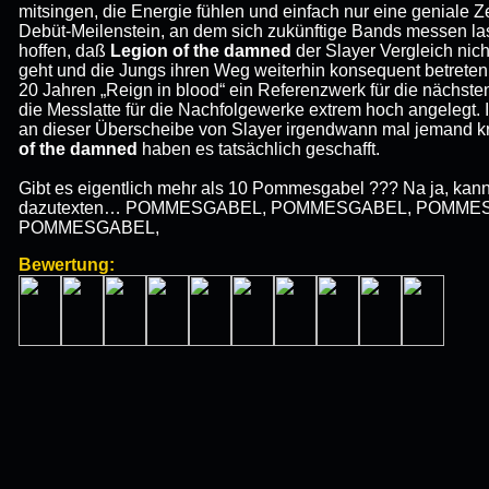
mitsingen, die Energie fühlen und einfach nur eine geniale Z
Debüt-Meilenstein, an dem sich zukünftige Bands messen la
hoffen, daß
Legion of the damned
der Slayer Vergleich nic
geht und die Jungs ihren Weg weiterhin konsequent betreten.
20 Jahren „Reign in blood“ ein Referenzwerk für die nächst
die Messlatte für die Nachfolgewerke extrem hoch angelegt. I
an dieser Überscheibe von Slayer irgendwann mal jemand k
of the damned
haben es tatsächlich geschafft.
Gibt es eigentlich mehr als 10 Pommesgabel ??? Na ja, kan
dazutexten… POMMESGABEL, POMMESGABEL, POMME
POMMESGABEL,
Bewertung: