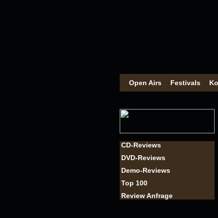
Open Airs
Festivals
Ko
CD-Reviews
DVD-Reviews
Demo-Reviews
Top 100
Review Anfrage