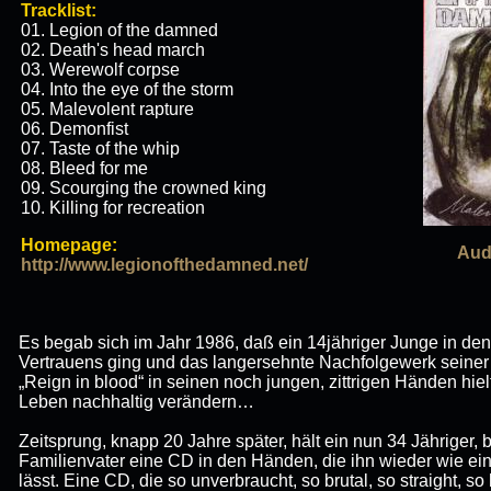
Tracklist:
01. Legion of the damned
02. Death's head march
03. Werewolf corpse
04. Into the eye of the storm
05. Malevolent rapture
06. Demonfist
07. Taste of the whip
08. Bleed for me
09. Scourging the crowned king
10. Killing for recreation
Homepage:
Aud
http://www.legionofthedamned.net/
Es begab sich im Jahr 1986, daß ein 14jähriger Junge in den
Vertrauens ging und das langersehnte Nachfolgewerk seiner H
„Reign in blood“ in seinen noch jungen, zittrigen Händen hielt
Leben nachhaltig verändern…
Zeitsprung, knapp 20 Jahre später, hält ein nun 34 Jähriger, 
Familienvater eine CD in den Händen, die ihn wieder wie ei
lässt. Eine CD, die so unverbraucht, so brutal, so straight, s