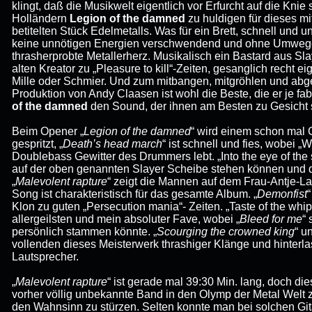
klingt, daß die Musikwelt eigentlich vor Erfurcht auf die Kni
Holländern
Legion of the damned
zu huldigen für dieses mit
betitelten Stück Edelmetalls. Was für ein Brett, schnell und u
keine unnötigen Energien verschwendend und ohne Umwege 
thrasherprobte Metallerherz. Musikalisch ein Bastard aus Sla
alten Kreator zu „Pleasure to kill“-Zeiten, gesanglich recht e
Mille oder Schmier. Und zum mitbangen, mitgröhlen und abgeh
Produktion von Andy Claasen ist wohl die Beste, die er je fabr
of the damned
den Sound, der ihnen am Besten zu Gesicht steh
Beim Opener „
Legion of the damned
“ wird einem schon mal 
gespritzt, „
Death’s head march
“ ist schnell und fies, wobei 
Doublebass Gewitter des Drummers lebt. „Into the eye of the
auf der oben genannten Slayer Scheibe stehen können und d
„
Malevolent rapture
“ zeigt die Mannen auf dem Frau-Antje-La
Song ist charakteristisch für das gesamte Album. „
Demonfist
“
Klon zu guten „Persecution mania“- Zeiten. „Taste of the whi
allergeilsten und mein absoluter Fave, wobei „
Bleed for me
“
persönlich stammen könnte. „
Scourging the crowned king
“ u
vollenden dieses Meisterwerk thrashiger Klänge und hinterl
Lautsprecher.
„
Malevolent rapture
“ ist gerade mal 39:30 Min. lang, doch di
vorher völlig unbekannte Band in den Olymp der Metal Welt z
den Wahnsinn zu stürzen. Selten konnte man bei solchen Git