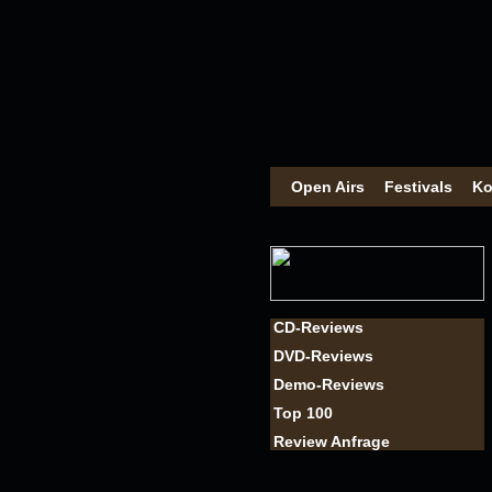
Open Airs
Festivals
Ko
CD-Reviews
DVD-Reviews
Demo-Reviews
Top 100
Review Anfrage