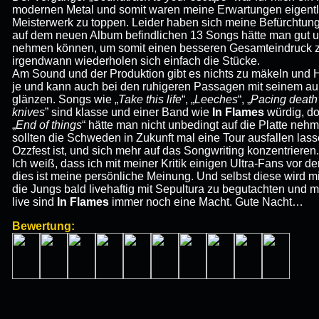
modernen Metal und somit waren meine Erwartungen eigentli
Meisterwerk zu toppen. Leider haben sich meine Befürchtung
auf dem neuen Album befindlichen 13 Songs hätte man gut u
nehmen können, um somit einen besseren Gesamteindruck zu
irgendwann wiederholen sich einfach die Stücke.
Am Sound und der Produktion gibt es nichts zu mäkeln und He
je und kann auch bei den ruhigeren Passagen mit seinem 
glänzen. Songs wie „
Take this life
“, „
Leeches
“, „
Pacing death’s
knives
” sind klasse und einer Band wie
In Flames
würdig, do
„
End of things
“ hätte man nicht unbedingt auf die Platte neh
sollten die Schweden in Zukunft mal eine Tour ausfallen las
Ozzfest ist, und sich mehr auf das Songwriting konzentrieren.
Ich weiß, dass ich mit meiner Kritik einigen Ultra-Fans vor 
dies ist meine persönliche Meinung. Und selbst diese wird m
die Jungs bald livehaftig mit Sepultura zu begutachten und 
live sind
In Flames
immer noch eine Macht. Gute Nacht…
Bewertung: