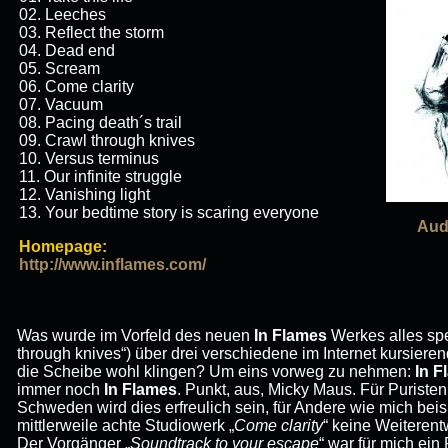
02. Leeches
03. Reflect the storm
04. Dead end
05. Scream
06. Come clarity
07. Vacuum
08. Pacing death´s trail
09. Crawl through knives
10. Versus terminus
11. Our infinite struggle
12. Vanishing light
13. Your bedtime story is scaring everyone
Aud
Homepage:
http://www.inflames.com/
Was wurde im Vorfeld des neuen
In Flames
Werkes alles spe
through knives“) über drei verschiedene im Internet kursier
die Scheibe wohl klingen? Um eins vorweg zu nehmen:
In 
immer noch
In Flames
. Punkt, aus, Micky Maus. Für Puriste
Schweden wird dies erfreulich sein, für Andere wie mich beis
mittlerweile achte Studiowerk „
Come clarity
“ keine Weiterent
Der Vorgänger „
Soundtrack to your escape
“ war für mich ei