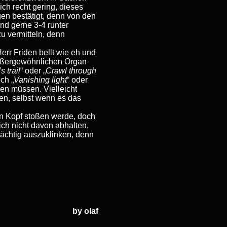
ch recht gering, dieses
en bestätigt, denn von den
nd gerne 3-4 runter
 vermitteln, denn
rr Friden bellt wie eh und
außergewöhnlichen Organ
 trail
“ oder „
Crawl through
ch „
Vanishing light
“ oder
men müssen. Vielleicht
sen, selbst wenn es das
den Kopf stoßen werde, doch
ich nicht davon abhalten,
mächtig auszuklinken, denn
by olaf