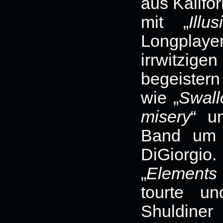
aus Kalifo
mit „
Illus
Longplayer
irrwitzige
begeister
wie „
Swall
misery
“ u
Band um 
DiGiorgio.
„
Elements
tourte un
Shuldiner