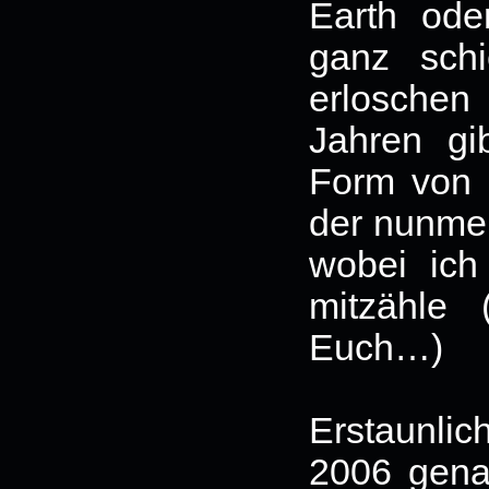
Earth ode
ganz sch
erloschen
Jahren gi
Form von 
der nunmeh
wobei ich
mitzähle 
Euch…)
Erstaunli
2006 gena