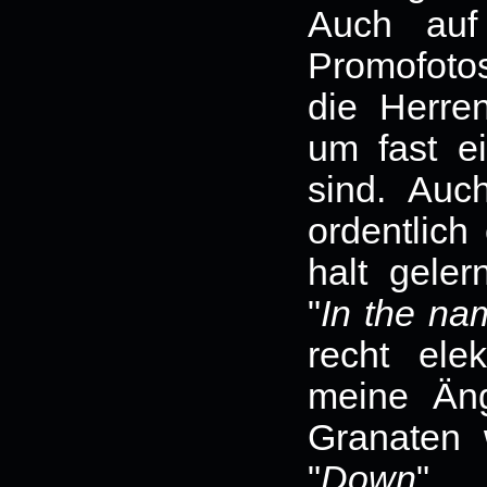
Auch auf 
Promofoto
die Herren
um fast ei
sind. Auc
ordentlich 
halt gele
"
In the nam
recht elek
meine Äng
Granaten 
"
Down
" s