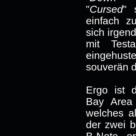
"
Cursed
" 
einfach z
sich irgen
mit Test
eingehus
souverän d
Ergo ist 
Bay Area 
welches al
der zwei 