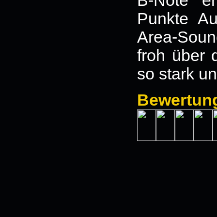
B-Note er
Punkte Au
Area-Soun
froh über 
so stark un
Bewertun