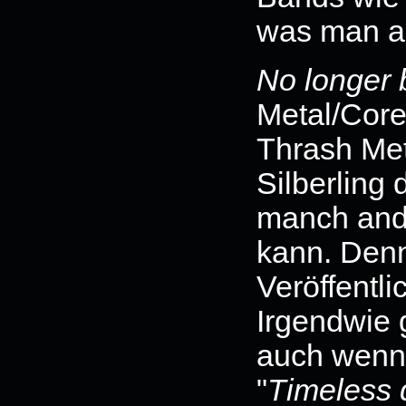
was man au
No longer 
Metal/Core
Thrash Meta
Silberling 
manch and
kann. Denn
Veröffentl
Irgendwie 
auch wenn
"
Timeless 