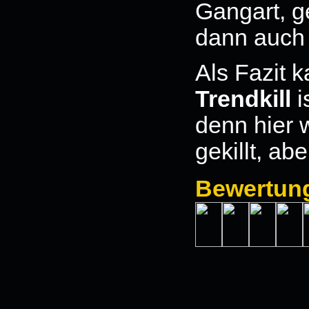
Gangart, g
dann auch 
Als Fazit 
Trendkill
i
denn hier 
gekillt, ab
Bewertun