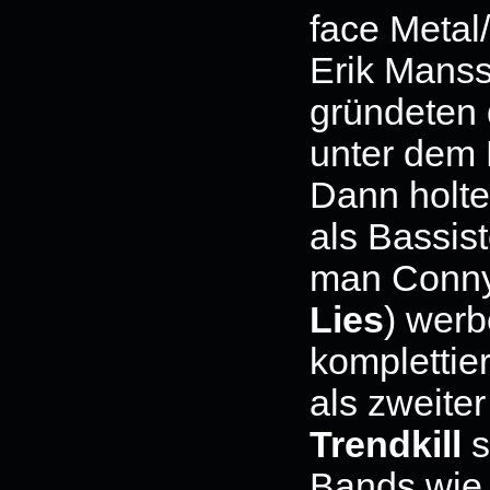
face Meta
Erik Manss
gründeten 
unter de
Dann holt
als Bassis
man Conny
Lies
) werb
komplettie
als zweiter
Trendkill
s
Bands wi