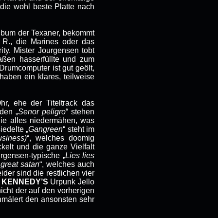
die wohl beste Platte nach
album der Texaner, bekommt
R., die Marines oder das
ty. Mister Jourgensen tobt
aßen hasserfüllte und zum
 Drumcomputer ist gut geölt,
 haben ein klares, teilweise
hr, ehe der Titeltrack das
nden „
Senor peligro
“ stehen
die alles niedermähen, was
edelte „
Gangreen
“ steht im
usiness)
“, welches doomig
elt und die ganze Vielfalt
rgensen-typische „
Lies lies
great satan
“, welches auch
der sind die restlichen vier
 KENNEDY’S
Urpunk Jello
icht der auf den vorherigen
hmälert den ansonsten sehr