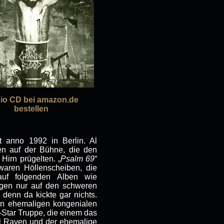
io CD bei amazon.de
bestellen
 anno 1992 in Berlin. Al
ten auf der Bühne, die den
n Hirn prügelten. „
Psalm 69
“
waren Höllenscheiben, die
auf folgenden Alben wie
ugen nur auf den schweren
denn da kickte gar nichts.
en ehemaligen kongenialen
l-Star Truppe, die einem das
l Raven und der ehemalige