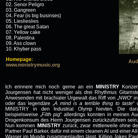
02. Senor Peligro
03. Gangreen
04. Fear (is big businses)
05. Lieslieslies
06. The great Satan
07. Yellow cake
08. Palestina
09. Ass clown
10. Khyber pass
Homepage:
Aud
www.ministrymusic.org
Ich erinnere mich noch gerne an ein
MINISTRY
Konzert
Jourgensen hat nicht weniger als drei Rhythmus Gitarris
Anwesenden mit brachialer Urgewalt das Riff von „
NWO
“ i
oder das legendäre „
A mind is a terrible thing to taste
“ 
MINISTRY in den Industrial Olymp hievten. Die dar
beispielsweise „
Filth pig
“ allerdings konnten in meinen A
Drogenkonsum des Herrn Jourgensen zurückzuführen sein, 
Nun kommen
MINISTRY
zurück, zwar mittlerweile ohne d
Partner Paul Barker, dafür mit einem cleanen Al und einer Al
Wasser im Munde zusammenlaufen lässt. Killing Jokes Pau