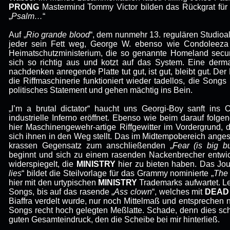
PRONG
Mastermind Tommy Victor bilden das Rückgrat für 
„
Psalm…
“
Auf „
Rio grande blood
“, dem nunmehr 13. regulären Studio
jeder sein Fett weg, George W. ebenso wie Condoleeza 
Heimatschutzministerium, die so genannte Homeland securi
sich so richtig aus und kotzt auf das System. Eine derm
nachdenken anregende Platte tut gut, ist gut, bleibt gut. Der
die Riffmaschinerie funktioniert wieder tadellos, die Songs
politisches Statement und gehen mächtig ins Bein.
„I’m a brutal dictator“ haucht uns Georgi-Boy sanft ins O
industrielle Inferno eröffnet. Ebenso wie beim darauf folge
hier Maschinengewehr-artige Riffgewitter im Vordergrund, 
sich ihnen in den Weg stellt. Das im Midtempobereich angesi
krassen Gegensatz zum anschließenden „
Fear (is big b
beginnt und sich zu einem rasenden Nackenbrecher entwick
widerspiegelt, die
MINISTRY
hier zu bieten haben. Das Jou
lies
“ bildet die Steilvorlage für das Grammy nominierte „
The 
hier mit den urtypischen
MINISTRY
Trademarks aufwartet. Lei
Songs, bis auf das rasende „
Ass clown
“, welches mit
DEAD
Biaffra verdelt wurde, nur noch Mittelmaß und entsprechen n
Songs recht hoch gelegten Meßlatte. Schade, denn dies sc
guten Gesamteindruck, den die Scheibe bei mir hinterließ.