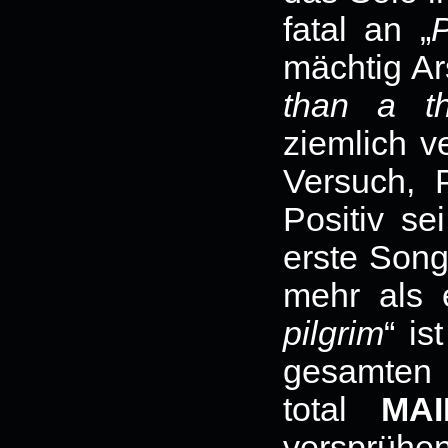
fatal an „
mächtig Ars
than a t
ziemlich v
Versuch, 
Positiv se
erste Song
mehr als e
pilgrim
“ is
gesamten 
total
MA
versprühen