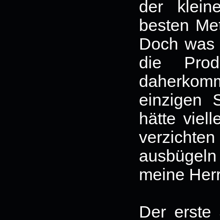
der klei
besten Met
Doch was 
die Prod
daherkom
einzigen
hätte viel
verzichten
ausbügel
meine Her
Der erste