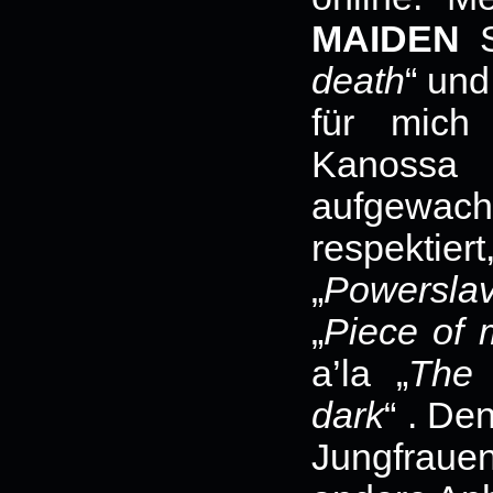
MAIDEN
S
death
“ und
für mich
Kanossa 
aufgewac
respektier
„
Powersla
„
Piece of 
a’la „
The 
dark
“ . De
Jungfrauen