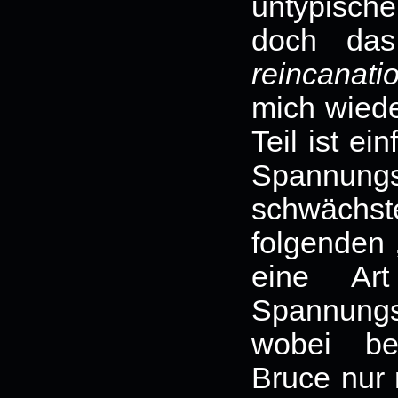
untypische 
doch das 
reincanat
mich wiede
Teil ist e
Spannungs
schwächste
folgenden 
eine Art
Spannungs
wobei be
Bruce nur 