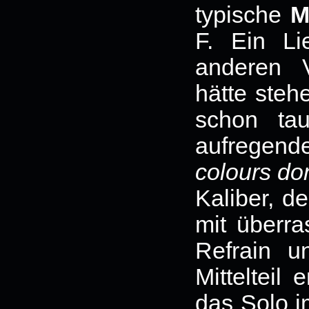
typische
M
F. Ein Li
anderen V
hätte steh
schon ta
aufregen
colours don
Kaliber, d
mit überr
Refrain u
Mittelteil
das Solo i