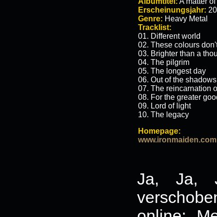
Albumtitel:
A matter of
Erscheinungsjahr:
20
Genre:
Heavy Metal
Tracklist:
01. Different world
02. These colours don'
03. Brighter than a th
04. The pilgrim
05. The longest day
06. Out of the shadows
07. The reincarnation 
08. For the greater go
09. Lord of light
10. The legacy
Homepage:
www.ironmaiden.com
Ja, Ja, 
verschoben
online: 