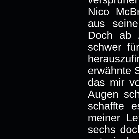
Nico McBr
aus sein
Doch ab 
schwer fü
herauszu
erwähnte S
das mir v
Augen sch
schaffte e
meiner Let
sechs doc