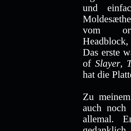
und einf
Moldesæther
vom orts
Headblock, 
Das erste w
of
Slayer
,
hat die Plat
Zu meinem 
auch noc
allemal. 
gedanklic