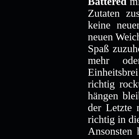
Battered
mi
Zutaten zu
keine neue
neuen Weich
Spaß zuzuh
mehr oder
Einheitsbr
richtig roc
hängen blei
der Letzte
richtig in d
Ansonsten h