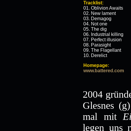
Tracklist:
01. Oblivion Awaits
02. New lament
03. Demagog
04. Not one
05. The dig
06. Industrial killing
07. Perfect illusion
08. Parasight
09. The Flagellant
10. Derelict
Homepage:
www.battered.com
2004 gründe
Glesnes (g)
mal mit
E
legen uns n