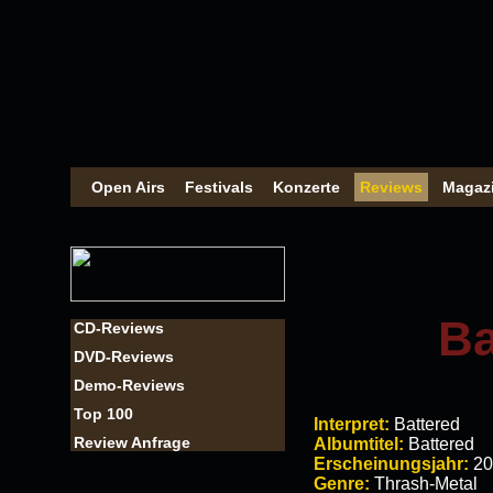
Open Airs
Festivals
Konzerte
Reviews
Magaz
Ba
CD-Reviews
DVD-Reviews
Demo-Reviews
Top 100
Interpret:
Battered
Review Anfrage
Albumtitel:
Battered
Erscheinungsjahr:
20
Genre:
Thrash-Metal