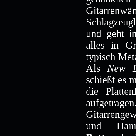
Gitarren
Schlagzeugb
und geht in
alles in G
typisch Meta
Als
New L
schießt es 
die Platte
aufgetrage
Gitarrengew
und Hann