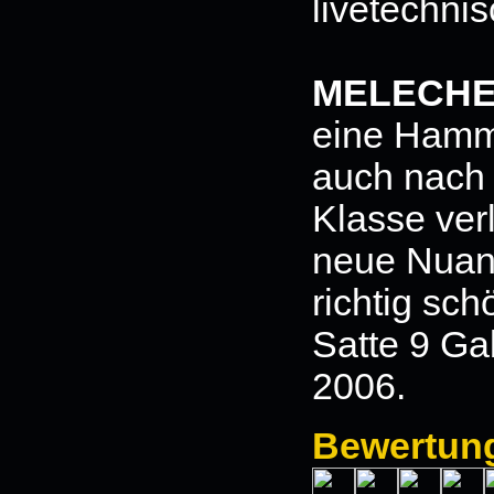
livetechni
MELECH
eine Hamme
auch nach
Klasse ver
neue Nuan
richtig sch
Satte 9 Gab
2006.
Bewertun