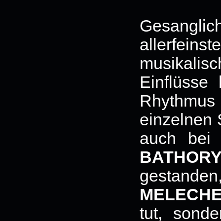
Gesangli
allerfe
musikali
Einflüsse
Rhythmus
einzelnen 
auch bei
BATHOR
gestanden,
MELECH
tut, sond