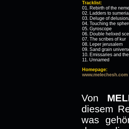
Tracklist:
01. Rebirth of the nem
02. Ladders to sumeria
03. Deluge of delusio
04. Touching the spher
05. Gyroscope
06. Double helixed sce
07. The scribes of kur
08. Leper jerusalem
09. Sand grain univers
10. Emissaries and t
11. Unnamed
Homepage:
www.melechesh.com
Von
MEL
diesem Re
was gehör