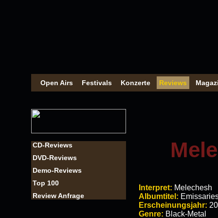
Open Airs
Festivals
Konzerte
Reviews
Magaz
Mele
CD-Reviews
DVD-Reviews
Demo-Reviews
Top 100
Interpret:
Melechesh
Review Anfrage
Albumtitel:
Emissarie
Erscheinungsjahr:
20
Genre:
Black-Metal