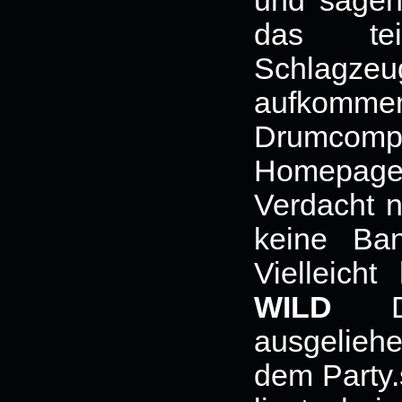
und sägen
das tei
Schlagzeu
aufkomm
Drumcomput
Homepag
Verdacht n
keine Ban
Vielleich
WILD
Dr
ausgeliehe
dem Party.