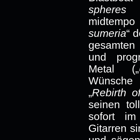
spheres 
midtempo
sumeria
“ 
gesamten 
und prog
Metal („
Wünsche 
„
Rebirth o
seinen to
sofort im
Gitarren si