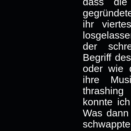
dass die
gegründete
ihr viert
losgelasse
der schr
Begriff de
oder wie
ihre Mus
thrashin
konnte ich
Was dann 
schwappte