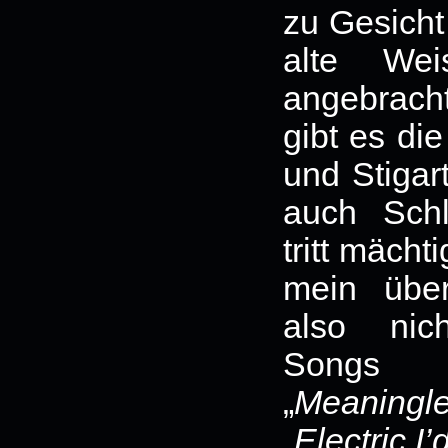
zu Gesicht
alte Wei
angebrach
gibt es di
und Stiga
auch Sch
tritt mäch
mein über
also ni
Songs 
„
Meaningl
„
Electric I