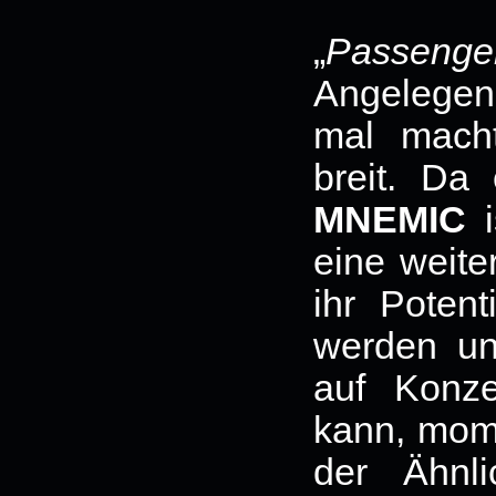
„
Passenge
Angelegenh
mal macht
breit. Da 
MNEMIC
i
eine weite
ihr Potent
werden un
auf Konze
kann, mom
der Ähnli