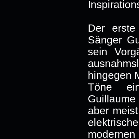
Inspiration
Der erste
Sänger Gui
sein Vorg
ausnahms
hingegen M
Töne ein
Guillaume
aber meist 
elektris
modernen