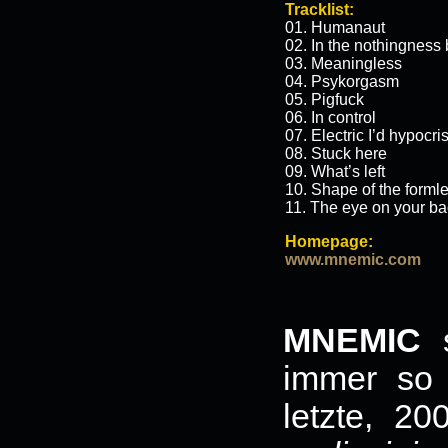
Tracklist:
01. Humanaut
02. In the nothingness 
03. Meaningless
04. Psykorgasm
05. Pigfuck
06. In control
07. Electric I’d hypocri
08. Stuck here
09. What’s left
10. Shape of the forml
11. The eye on your b
Homepage:
www.mnemic.com
MNEMIC
s
immer so
letzte, 20