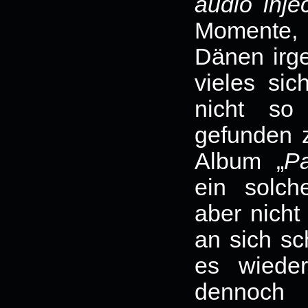
audio inje
Momente, 
Dänen irg
vieles sic
nicht so 
gefunden 
Album „
P
ein solch
aber nicht
an sich sch
es wieder
dennoch 