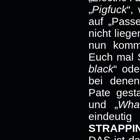
„
Pigfuck
“,
auf „Passe
nicht liege
nun komm
Euch mal 
black
“ ode
bei dene
Pate gest
und „
What
eindeu
STRAPPI