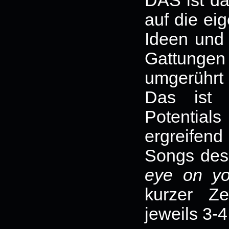
DAS ist da
auf die ei
Ideen und 
Gattunge
umgerührt 
Das ist 
Potentia
ergreifend
Songs des
eye on yo
kurzer Z
jeweils 3-