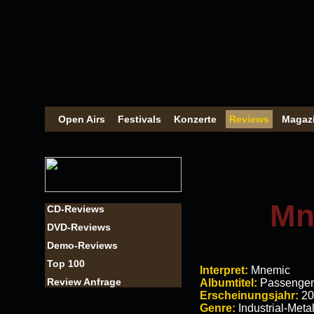
Open Airs
Festivals
Konzerte
Reviews
Magaz
Mn
CD-Reviews
DVD-Reviews
Demo-Reviews
Top 100
Interpret:
Mnemic
Review Anfrage
Albumtitel:
Passenger
Erscheinungsjahr:
20
Genre:
Industrial-Meta