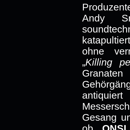
Produzen
Andy S
soundtec
katapulti
ohne vern
„
Killing p
Granaten
Gehörgänge
antiquie
Messerschar
Gesang un
ob
ONS