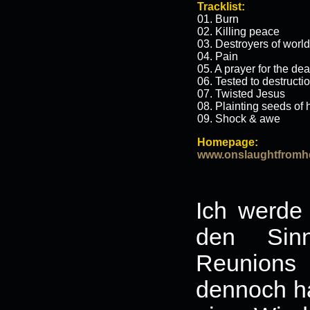
Tracklist:
01. Burn
02. Killing peace
03. Destroyers of worl
04. Pain
05. A prayer for the de
06. Tested to destructi
07. Twisted Jesus
08. Plainting seeds of 
09. Shock & awe
Homepage:
www.onslaughtfromh
Ich werde 
den Sin
Reunions
dennoch ha