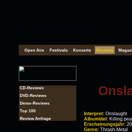
Open Airs
Festivals
Konzerte
Reviews
Magaz
Onsla
CD-Reviews
DVD-Reviews
Demo-Reviews
Top 100
Interpret:
Onslaught
Review Anfrage
Albumtitel:
Killing pe
Erscheinungsjahr:
20
Genre:
Thrash-Metal