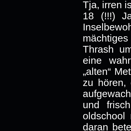
Tja, irren 
18 (!!!) 
Inselbewo
mächtiges 
Thrash um
eine wahr
„alten“ Me
zu hören,
aufgewach
und frisch
oldschool 
daran betei