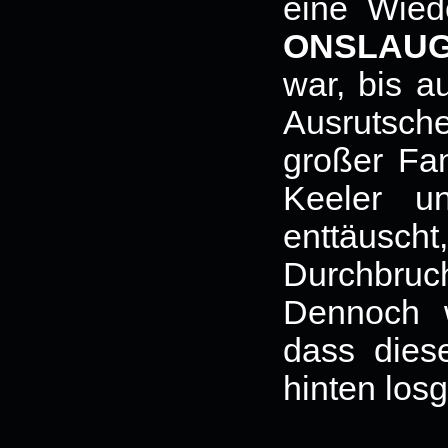
eine Wied
ONSLAU
war, bis a
Ausrutsch
großer Fa
Keeler u
enttäusch
Durchbru
Dennoch w
dass dies
hinten los