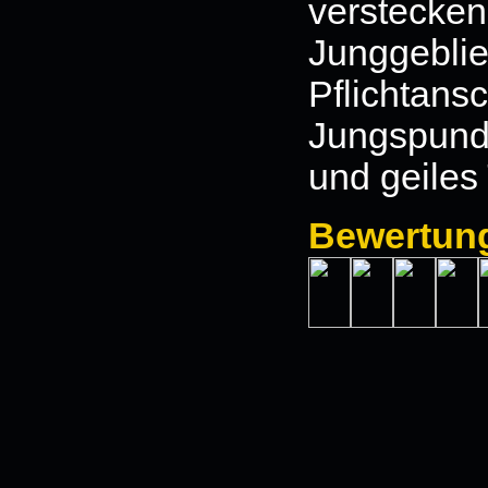
verstec
Junggeblie
Pflicht
Jungspund
und geiles 
Bewertun