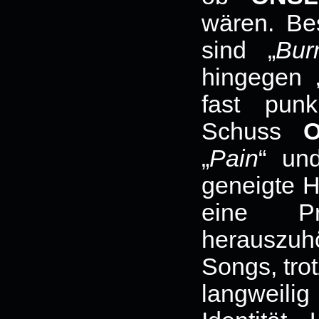
wären. Bes
sind „
Bur
hingegen 
fast pun
Schuss
O
„
Pain
“ un
geneigte H
eine 
herauszu
Songs, tro
langweil