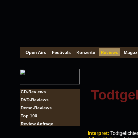
Open Airs
Festivals
Konzerte
Reviews
Magaz
Todtgel
CD-Reviews
DVD-Reviews
Demo-Reviews
Top 100
Review Anfrage
Interpret:
Todtgelichte