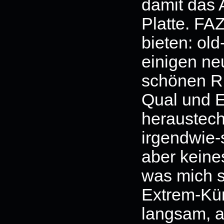
damit das
Platte. FA
bieten: old
einigen ne
schönen Ri
Qual und E
heraustech
irgendwie-
aber keines
was mich s
Extrem-Kün
langsam, a