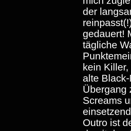
mich zuglei
der langsam
reinpasst(!
gedauert! 
tägliche W
Punktemein
kein Killer
alte Black
Übergang z
Screams un
einsetzen
Outro ist d