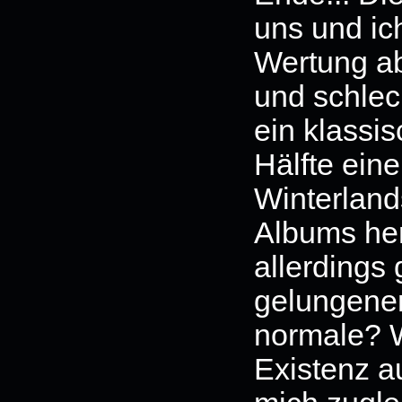
uns und ic
Wertung ab
und schlech
ein klassi
Hälfte ein
Winterland
Albums her
allerdings
gelungene
normale? W
Existenz au