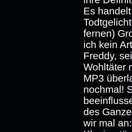
Es handelt
Todtgelicht
fernen) G
ich kein A
Freddy, se
Wohltäter 
MP3 überla
nochmal! S
beeinfluss
des Ganze
wir mal an