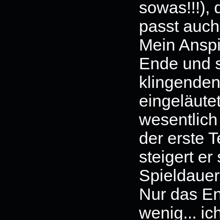
sowas!!!),
passt auch
Mein Anspi
Ende und 
klingenden
eingeläutet
wesentlich 
der erste T
steigert e
Spieldauer
Nur das En
wenig... ic