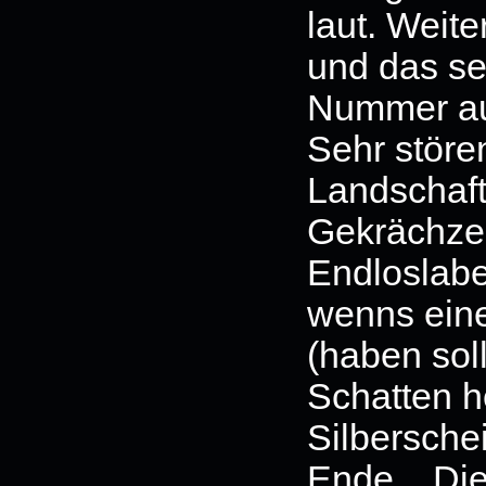
laut. Weit
und das se
Nummer au
Sehr störe
Landschaft
Gekrächze 
Endloslabe
wenns eine
(haben sol
Schatten h
Silbersch
Ende... Die