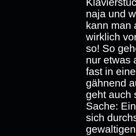
Klavierstüc
naja und w
kann man a
wirklich vo
so! So gehö
nur etwas 
fast in ei
gähnend au
geht auch 
Sache: Ein
sich durch
gewaltigen