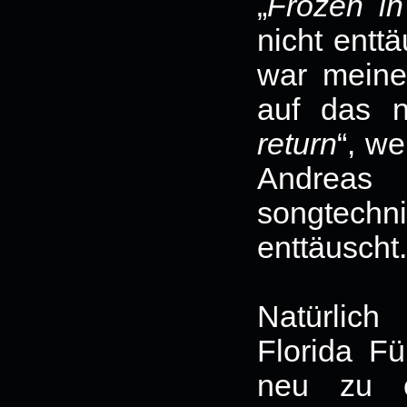
„
Frozen in
nicht entt
war meine
auf das 
return
“, w
Andreas 
songtechni
enttäuscht.
Natürlic
Florida Fü
neu zu e