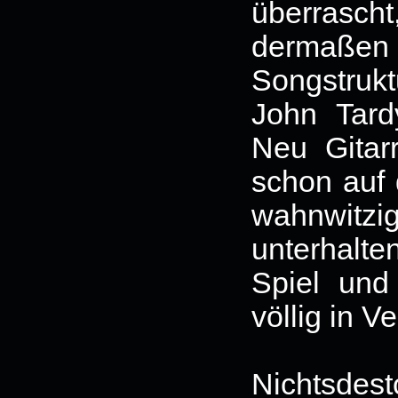
überras
dermaßen 
Songstrukt
John Tard
Neu Gitarr
schon auf 
wahnwitz
unterhalte
Spiel und
völlig in V
Nichtsdes