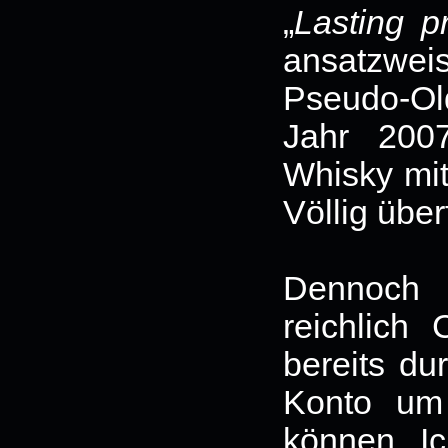
„
Lasting p
ansatzwei
Pseudo-Ol
Jahr 200
Whisky mit
Völlig über
Dennoc
reichlich 
bereits du
Konto um
können. Ic