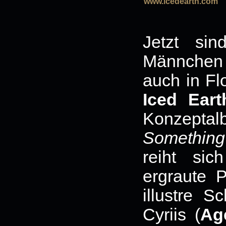
www.icedearth.com
Jetzt si
Männchen
auch in Fl
Iced Eart
Konzeptal
Something
reiht sic
ergraute 
illustre S
Cyriis (
Ag