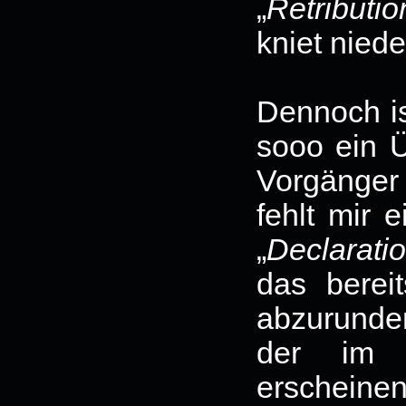
„
Retributi
kniet niede
Dennoch is
sooo ein 
Vorgänger
fehlt mir 
„
Declarati
das bereit
abzurunden
der im 
erschei