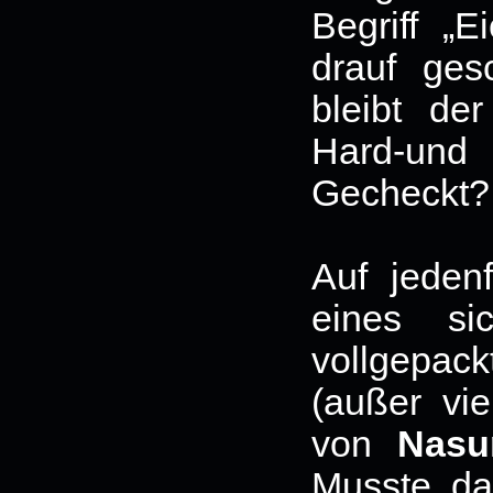
Begriff „E
drauf ges
bleibt de
Hard-und
Gecheckt?
Auf jeden
eines si
vollgepac
(außer vie
von
Nas
Musste da