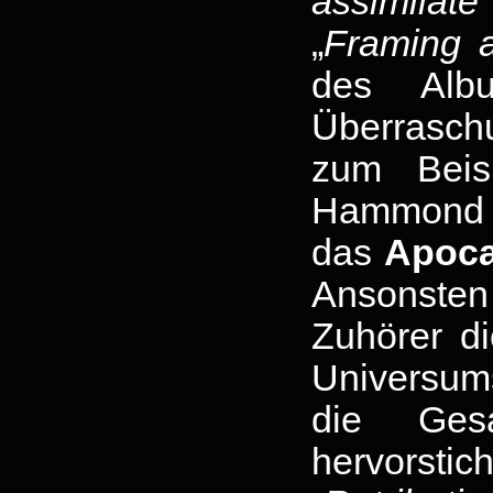
assimilate
„
Framing 
des Albu
Überrasch
zum Beis
Hammond O
das
Apoca
Ansonst
Zuhörer d
Universums
die Gesa
hervorst