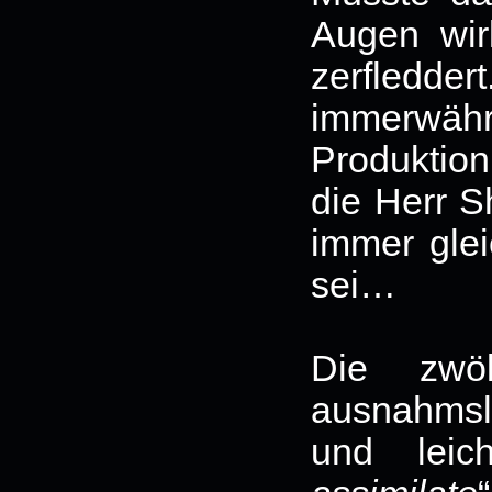
Augen wir
zerfledde
immerwähr
Produktio
die Herr S
immer glei
sei…
Die zwöl
ausnahmslo
und leic