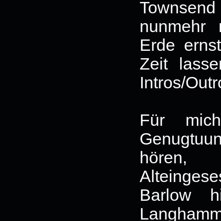
Townsend 
nunmehr 
Erde erns
Zeit lass
Intros/Outr
Für mich
Genugtuu
hören,
Alteinge
Barlow h
Langhamm