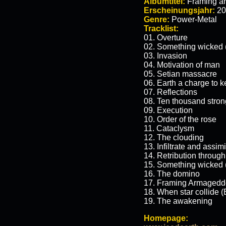
Albumtitel:
Framing a
Erscheinungsjahr:
20
Genre:
Power-Metal
Tracklist:
01. Overture
02. Something wicked (
03. Invasion
04. Motivation of man
05. Setian massacre
06. Earth a charge to 
07. Reflections
08. Ten thousand stron
09. Execution
10. Order of the rose
11. Cataclysm
12. The clouding
13. Infiltrate and assimi
14. Retribution throug
15. Something wicked (
16. The domino
17. Framing Armaged
18. When star collide (
19. The awakening
Homepage: