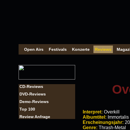
Open Airs
Festivals
Konzerte
Reviews
Magaz
Ove
CD-Reviews
DVD-Reviews
Demo-Reviews
Top 100
Interpret:
Overkill
Review Anfrage
Albumtitel:
Immortalis
Erscheinungsjahr:
20
Genre:
Thrash-Metal