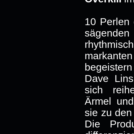
10 Perlen 
sägende
rhythmis
markant
begeiste
Dave Lins
sich reih
Ärmel und
sie zu den
Die Produ