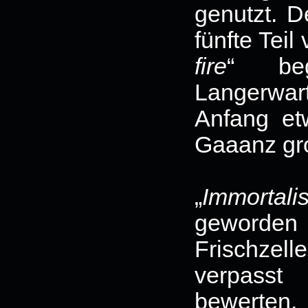
genutzt. D
fünfte Teil 
fire
“ be
Langerwart
Anfang et
Gaaanz gr
„
Immortali
geword
Frischze
verpasst
bewerten,