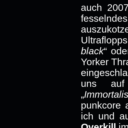
auch 2007
fesselnd
auszukot
Ultraflop
black
“ ode
Yorker Thr
eingeschla
uns auf
„
Immortali
punkcore 
ich und a
Overkill
im