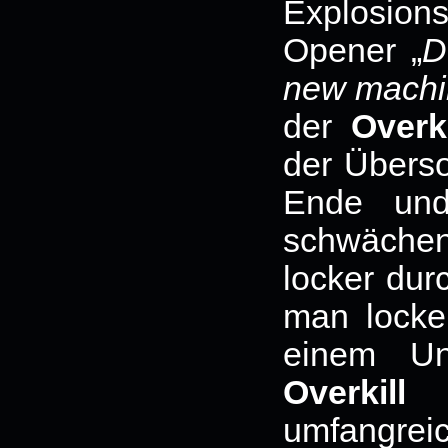
Explosion
Opener „
D
new machi
der
Overki
der Übers
Ende und
schwäche
locker durc
man locke
einem Un
Overkill
b
umfangrei