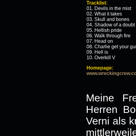
Tracklist:
01. Devils in the mist
02. What it takes
03. Skull and bones
04. Shadow of a doubt
05. Hellish pride
06. Walk through fire
07. Head on
08. Charlie get your gu
09. Hell is
10. Overkill V
Homepage:
www.wreckingcrew.c
Meine Fr
Herren Bo
Verni als 
mittlerwei