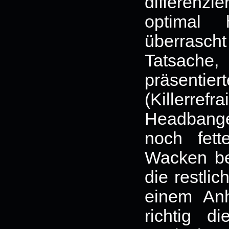
differenzi
optimal 
überrasc
Tatsache,
präsentie
(Killerre
Headbange
noch fet
Wacken ber
die restli
einem An
richtig d