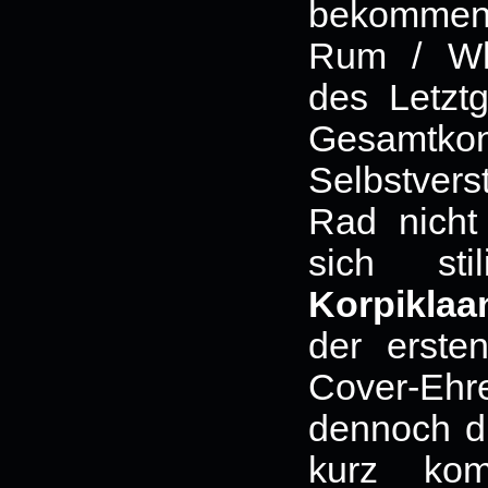
bekommen 
Rum / Wh
des Letzt
Gesamtk
Selbstvers
Rad nicht
sich st
Korpiklaa
der erste
Cover-Eh
dennoch d
kurz ko