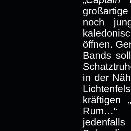
großartige
noch jun
kaledoni
öffnen. Ge
Bands soll
Schatztruhe
in der Nä
Lichtenf
kräftigen
Rum…“ la
jedenfall