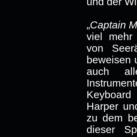
und der Wi
„
Captain M
viel mehr
von Seerä
beweisen u
auch al
Instrument
Keyboard
Harper un
zu dem be
dieser S