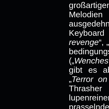
großart
Melodie
ausgedeh
Keyboard 
revenge
“, „
bedingu
(„
Wenche
gibt es a
„
Terror on
Thrashe
lupenrein
prasselnd