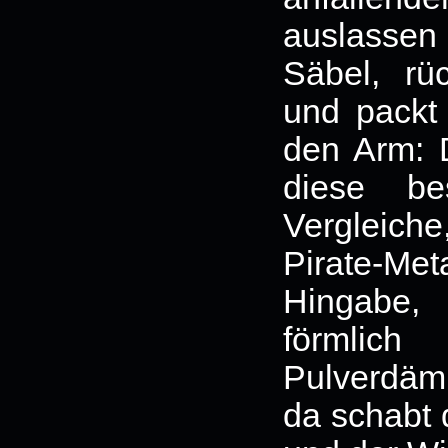
auslassen
Säbel, rü
und packt
den Arm: D
diese b
Vergleich
Pirate-M
Hingabe,
förmli
Pulverdämp
da schabt 