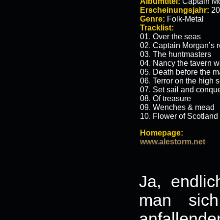
Albumtitel:
Captain Mo
Erscheinungsjahr:
20
Genre:
Folk-Metal
Tracklist:
01. Over the seas
02. Captain Morgan’s 
03. The huntmasters
04. Nancy the tavern 
05. Death before the m
06. Terror on the high 
07. Set sail and conqu
08. Of treasure
09. Wenches & mead
10. Flower of Scotland
Homepage:
www.alestorm.net
Ja, endli
man sich
anfallend