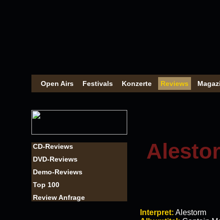
Open Airs
Festivals
Konzerte
Reviews
Magaz
Alesto
CD-Reviews
DVD-Reviews
Demo-Reviews
Top 100
Review Anfrage
Interpret:
Alestorm