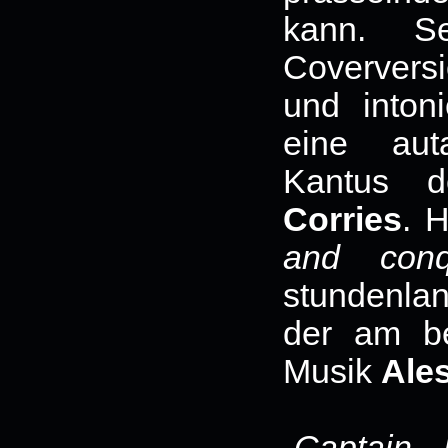
kann. Se
Coverversi
und intoni
eine aut
Kantus d
Corries
. H
and conq
stundenlan
der am be
Musik
Ale
„
Captain 