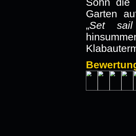
Sohn die 
Garten au
„
Set sai
hinsum
Klabaute
Bewertun