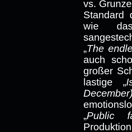
vs. Grunze
Standard 
wie das
sangestech
„
The endle
auch scho
großer Sc
lastige „
I
December
emotionsl
„
Public 
Produktion