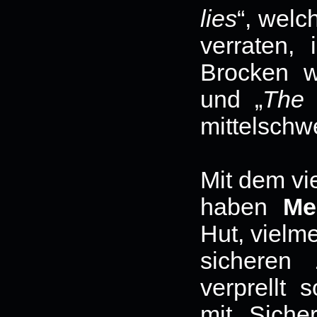
lies
“, welc
verraten,
Brocken w
und „
The 
mittelschw
Mit dem vi
haben
Me
Hut, vielm
sicheren
verprellt 
mit Siche