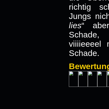
richtig 
Jungs nich
lies
“ abe
Schade
viiiieeeel
Schade.
Bewertun