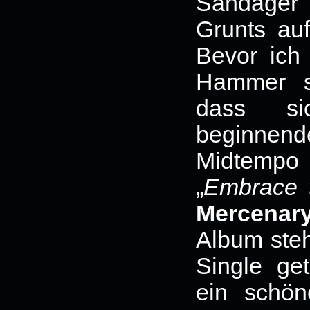
Sandager 
Grunts au
Bevor ich 
Hammer s
dass si
beginnend
Midtempo
„
Embrace 
Mercenar
Album steh
Single ge
ein schön