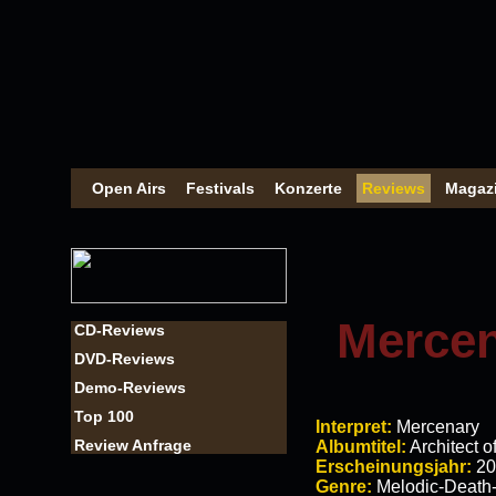
Open Airs
Festivals
Konzerte
Reviews
Magaz
Mercena
CD-Reviews
DVD-Reviews
Demo-Reviews
Top 100
Interpret:
Mercenary
Review Anfrage
Albumtitel:
Architect of
Erscheinungsjahr:
20
Genre:
Melodic-Death-