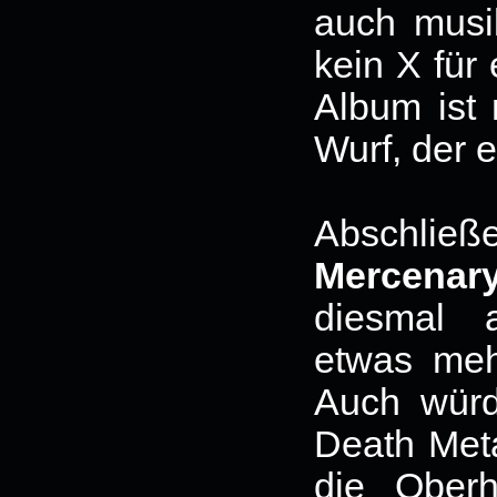
auch musi
kein X für
Album ist 
Wurf, der 
Abschlie
Mercenar
diesmal a
etwas meh
Auch würd
Death Met
die Ober