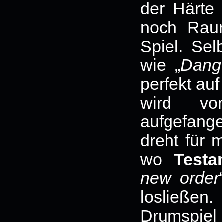
der Härte 
noch Rau
Spiel. Sel
wie „
Dange
perfekt auf
wird v
aufgefang
dreht für 
wo
Testa
new order
losließe
Drumspiel