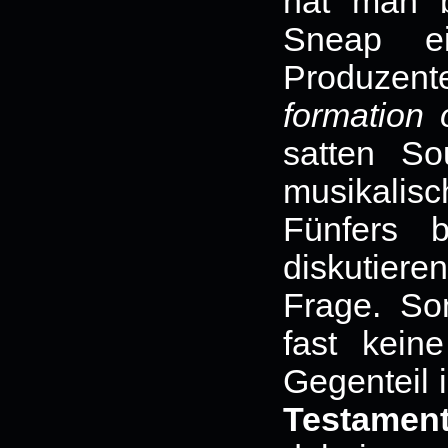
hat man b
Sneap ei
Produzent
formation 
satten So
musikalis
Fünfers 
diskutiere
Frage. So
fast kei
Gegenteil i
Testamen