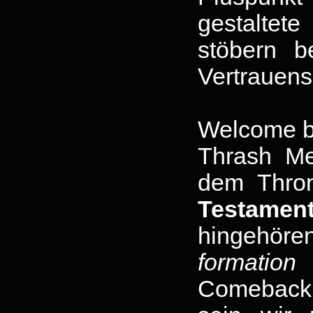
gestaltet
stöbern b
Vertrauens
Welcome b
Thrash Me
dem Thron
Testamen
hingehör
formatio
Comeback 