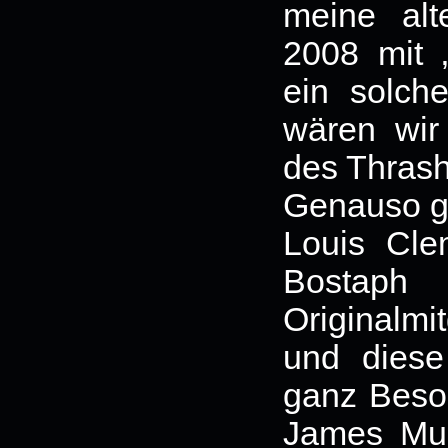
meine al
2008 mit 
ein solche
wären wir
des Thrash
Genauso gei
Louis Cle
Bostap
Originalmi
und dies
ganz Beso
James Mur