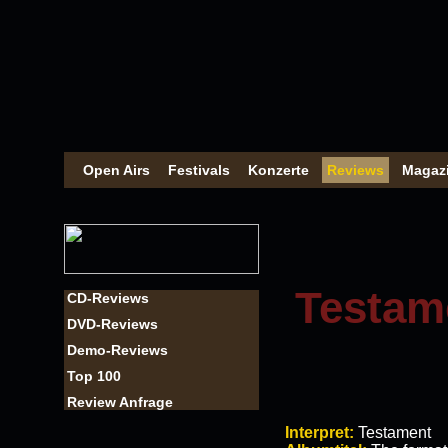
Open Airs
Festivals
Konzerte
Reviews
Magaz
Testame
CD-Reviews
DVD-Reviews
Demo-Reviews
Top 100
Review Anfrage
Interpret:
Testament