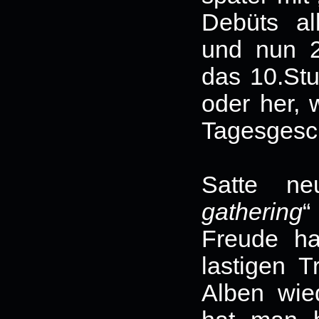
Debüts all
und nun 
das 10.Stu
oder her, 
Tagesges
Satte ne
gathering
“
Freude h
lastigen T
Alben wie