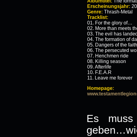
Albumtitel:
The format
Erscheinungsjahr:
20
Genre:
Thrash-Metal
Tracklist:
01. For the glory of…
02. More than meets th
03. The evil has lande
04. The formation of d
05. Dangers of the fait
06. The persecuted won
07. Henchmen ride
08. Killing season
09. Afterlife
10. F.E.A.R
11. Leave me forever
Homepage:
www.testamentlegio
Es muss
geben…wie