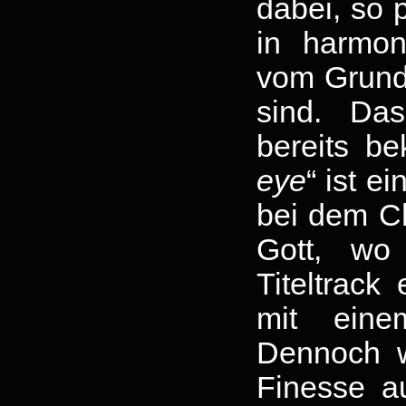
dabei, so 
in harmon
vom Grundg
sind. Da
bereits be
eye
“ ist e
bei dem Ch
Gott, wo
Titeltrack
mit eine
Dennoch w
Finesse a