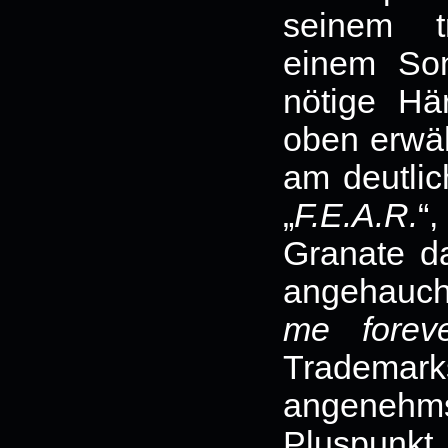
seinem t
einem So
nötige Här
oben erwä
am deutlic
„
F.E.A.R.
“
Granate da
angehauc
me forev
Trademar
angenehm
Pluspunkt