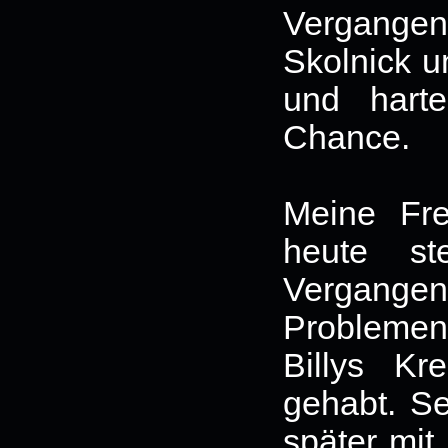
Vergange
Skolnick u
und hart
Chance.
Meine Fr
heute s
Vergange
Probleme
Billys K
gehabt. Se
später mit 