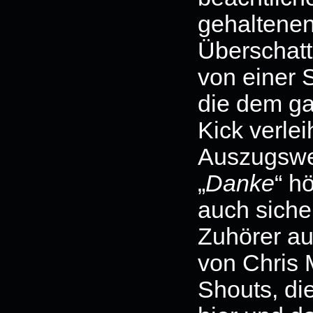
gehaltenen
Überschatt
von einer 
die dem ga
Kick verle
Auszugswe
„
Danke
“ h
auch siche
Zuhörer a
von Chris 
Shouts, di