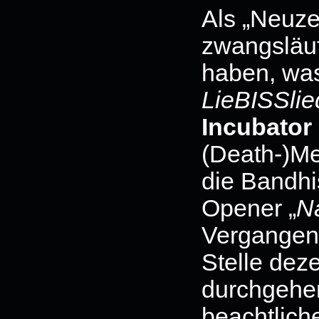
Als „Neuze
zwangsläuf
haben, was
LieBISSlie
Incubator
(Death-)Me
die Bandhis
Opener „
Na
Vergangenh
Stelle deze
durchgehen
beachtlich