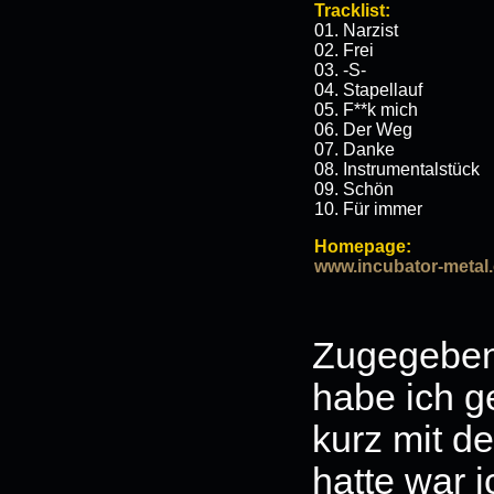
Tracklist:
01. Narzist
02. Frei
03. -S-
04. Stapellauf
05. F**k mich
06. Der Weg
07. Danke
08. Instrumentalstück
09. Schön
10. Für immer
Homepage:
www.incubator-metal
Zugegeben
habe ich g
kurz mit d
hatte war 