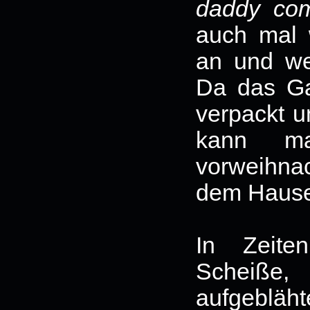
daddy com
auch mal 
an und we
Da das G
verpackt u
kann ma
vorweihna
dem Haus
In Zeite
Scheiße,
aufgebläh