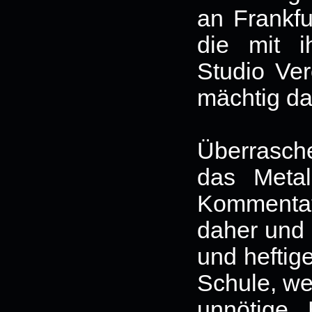
an Frankfu
die mit i
Studio Ver
mächtig da
Überrasch
das Meta
Kommentat
daher und b
und heftig
Schule, we
unnötige 