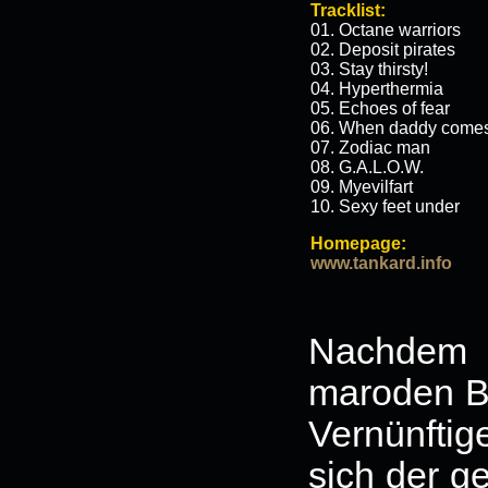
Tracklist:
01. Octane warriors
02. Deposit pirates
03. Stay thirsty!
04. Hyperthermia
05. Echoes of fear
06. When daddy comes
07. Zodiac man
08. G.A.L.O.W.
09. Myevilfart
10. Sexy feet under
Homepage:
www.tankard.info
Nachdem 
maroden Ba
Vernünfti
sich der g