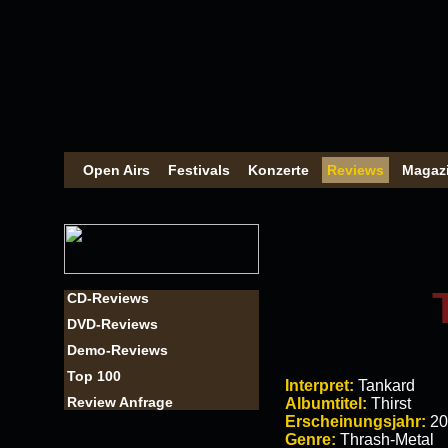
Open Airs
Festivals
Konzerte
Reviews
Magaz
CD-Reviews
DVD-Reviews
Demo-Reviews
Top 100
Interpret:
Tankard
Review Anfrage
Albumtitel:
Thirst
Erscheinungsjahr:
20
Genre:
Thrash-Metal