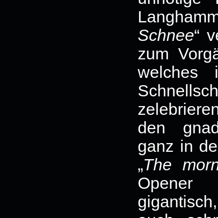
Langham
Schnee
“ 
zum Vorgä
welches 
Schnells
zelebrier
den gnad
ganz in de
„
The morn
Opener 
gigantisc