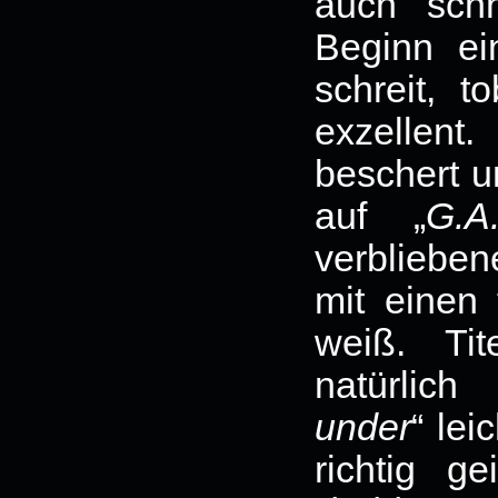
auch schn
Beginn ein
schreit, 
exzellent.
beschert u
auf „
G.A
verblieben
mit einen 
weiß. Tit
natürlich 
under
“ lei
richtig g