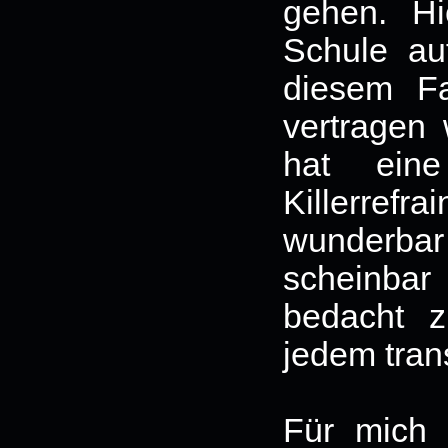
gehen. Hie
Schule au
diesem Fa
vertragen w
hat ein
Killerrefr
wunderba
scheinbar
bedacht z
jedem tran
Für mich 