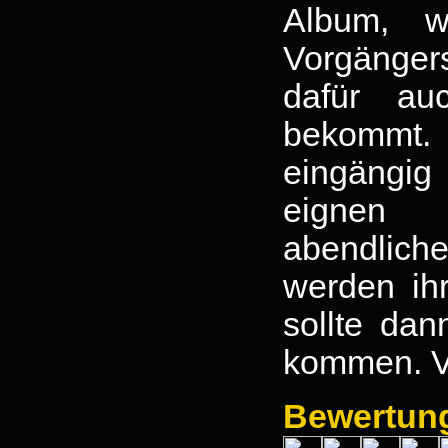
Album, w
Vorgängers
dafür au
bekommt.
eingängi
eignen 
abendlic
werden ih
sollte dan
kommen. V
Bewertun