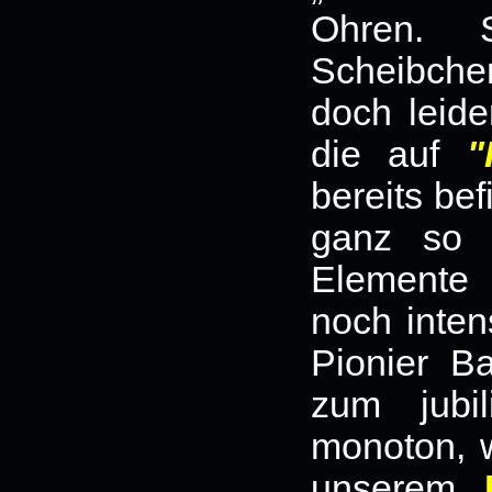
Ohren. S
Scheibchen
doch leide
die auf
"
bereits bef
ganz so 
Elemente
noch inten
Pionier B
zum jubi
monoton, 
unserem