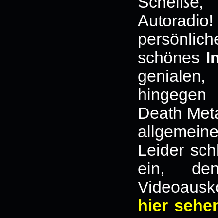
Scheiße,
Autoradio! 
persönlich
schönes
I
genialen,
hingegen
Death Meta
allgemeine
Leider sch
ein, de
Videoaus
hier sehe