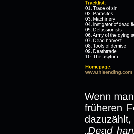
Tracklist:
01. Trace of sin
02. Parasites
03. Machinery
04. Instigator of dead f
05. Delussionists
06. Army of the dying 
07. Dead harvest
08. Tools of demise
09. Deathtrade
10. The asylum
Homepage:
www.thisending.com
Wenn man d
früheren 
dazuzählt
„
Dead har