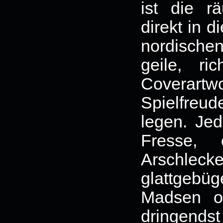
ist die r
direkt in 
nordischen
geile, ric
Coverar
Spielfreu
legen. Jed
Fresse,
Arschl
glattgeb
Madsen od
dringendst