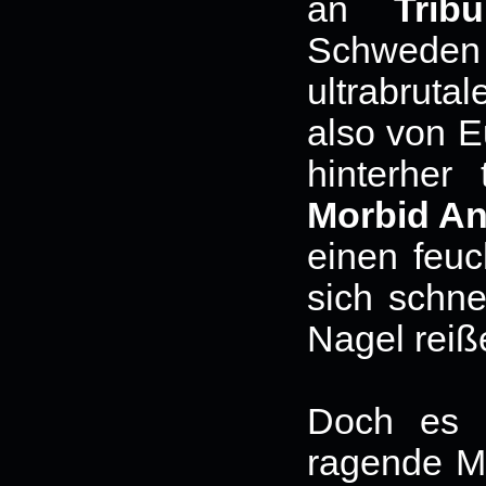
an
Tribu
Schwed
ultrabrut
also von E
hinterher
Morbid An
einen feuc
sich schne
Nagel reiß
Doch es i
ragende Mu