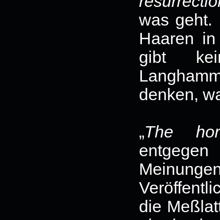
resurrectio
was geht. 
Haaren in
gibt ke
Langhamm
denken, 
„
The hor
entgegen
Meinungen,
Veröffentl
die Meßlat