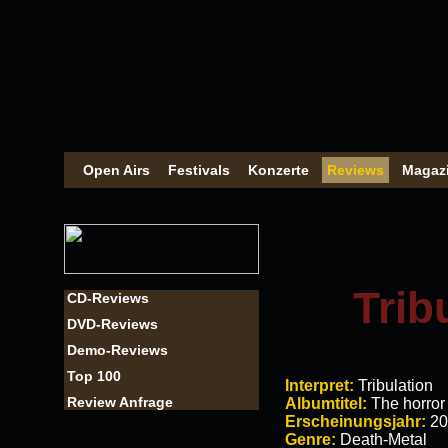
Open Airs
Festivals
Konzerte
Reviews
Magaz
Trib
CD-Reviews
DVD-Reviews
Demo-Reviews
Top 100
Interpret:
Tribulation
Review Anfrage
Albumtitel:
The horror
Erscheinungsjahr:
20
Genre:
Death-Metal