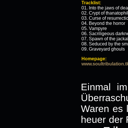
Tracklist:
01. Into the jaws of dea
02. Crypt of thanatophi
03. Curse of resurrecti
04. Beyond the horror
05. Vampyre
06. Sacriligeous darkn
07. Spawn of the jacka
08. Seduced by the smel
09. Graveyard ghouls
Homepage:
www.soultribulation.t
Einmal im
Überrasc
Waren es l
heuer der 