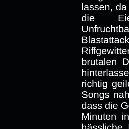
lassen, da 
die Eie
Unfruch
Blastattac
Riffgewit
brutalen 
hinterlass
richtig gei
Songs naht
dass die G
Minuten i
hässliche 