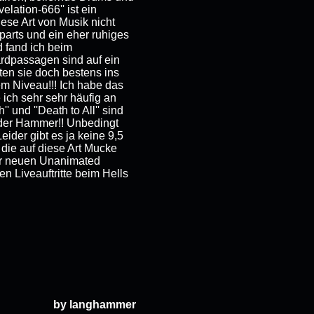
lation-666'' ist ein
iese Art von Musik nicht
parts und ein eher ruhiges
d fand ich beim
rdpassagen sind auf ein
en sie doch bestens ins
em Niveau!!! Ich habe das
ich sehr sehr häufig an
' und ''Death to All'' sind
r der Hammer!! Unbedingt
ider gibt es ja keine 9,5
, die auf diese Art Mucke
der neuen Unanimated
n Liveauftritte beim Hells
by langhammer