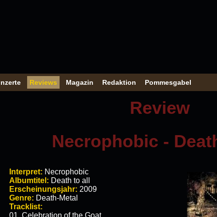
nzerte
Reviews
Magazin
Redaktion
Pommesgabel
Review
Necrophobic - Death
Interpret:
Necrophobic
Albumtitel:
Death to all
Erscheinungsjahr:
2009
Genre:
Death-Metal
Tracklist:
01. Celebration of the Goat