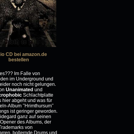
io CD bei amazon.de
bestellen
es??? Im Falle von
weden im Underground und
leider noch nicht gelungen.
von
Unanimated
und
crophobic
Schlachtplatte
as hier abgeht und was für
n-Album ''Hrimthursum''
ongs ist geringer geworden.
Sidegard ganz auf seinen
er Opener des Albums, der
 Trademarks von
tarren, bollernde Drums und