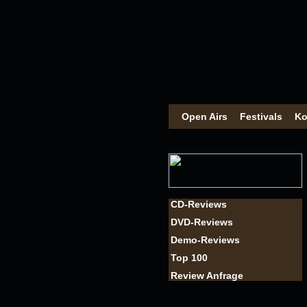
Open Airs
Festivals
Ko
CD-Reviews
DVD-Reviews
Demo-Reviews
Top 100
Review Anfrage