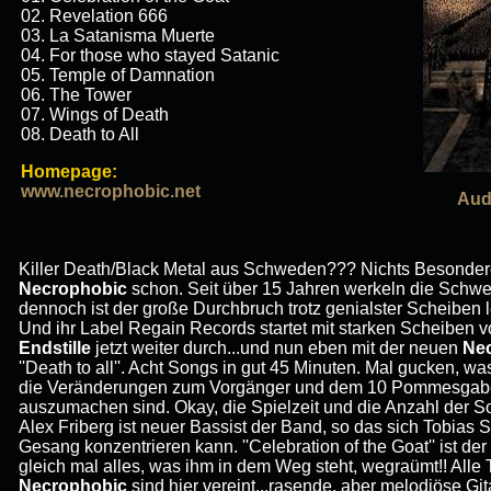
02. Revelation 666
03. La Satanisma Muerte
04. For those who stayed Satanic
05. Temple of Damnation
06. The Tower
07. Wings of Death
08. Death to All
Homepage:
www.necrophobic.net
Aud
Killer Death/Black Metal aus Schweden??? Nichts Besonder
Necrophobic
schon. Seit über 15 Jahren werkeln die Sch
dennoch ist der große Durchbruch trotz genialster Scheiben 
Und ihr Label Regain Records startet mit starken Scheiben 
Endstille
jetzt weiter durch...und nun eben mit der neuen
Ne
''Death to all''. Acht Songs in gut 45 Minuten. Mal gucken, w
die Veränderungen zum Vorgänger und dem 10 Pommesgabel
auszumachen sind. Okay, die Spielzeit und die Anzahl der S
Alex Friberg ist neuer Bassist der Band, so das sich Tobias 
Gesang konzentrieren kann. ''Celebration of the Goat'' ist d
gleich mal alles, was ihm in dem Weg steht, wegraümt!! Alle
Necrophobic
sind hier vereint...rasende, aber melodiöse Gi