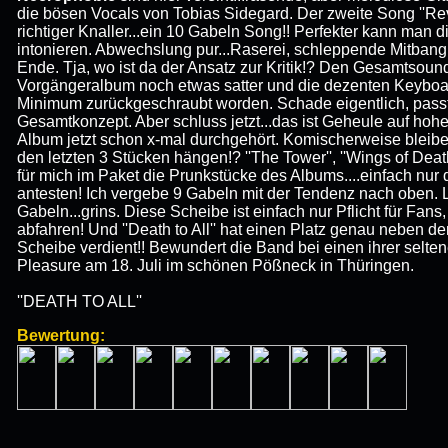
die bösen Vocals von Tobias Sidegard. Der zweite Song ''Reve
richtiger Knaller...ein 10 Gabeln Song!! Perfekter kann man d
intonieren. Abwechslung pur...Raserei, schleppende Mitbang
Ende. Tja, wo ist da der Ansatz zur Kritik!? Den Gesamtsoun
Vorgängeralbum noch etwas satter und die dezenten Keyboa
Minimum zurückgeschraubt worden. Schade eigentlich, passt
Gesamtkonzept. Aber schluss jetzt...das ist Geheule auf hoh
Album jetzt schon x-mal durchgehört. Komischerweise bleibe 
den letzten 3 Stücken hängen!? ''The Tower'', ''Wings of Death'
für mich im Paket die Prunkstücke des Albums....einfach nu
antesten! Ich vergebe 9 Gabeln mit der Tendenz nach oben. Le
Gabeln...grins. Diese Scheibe ist einfach nur Pflicht für Fans
abfahren! Und ''Death to All'' hat einen Platz genau neben 
Scheibe verdient!! Bewundert die Band bei einen ihrer seltene
Pleasure am 18. Juli im schönen Pößneck in Thüringen.
''DEATH TO ALL''
Bewertung: