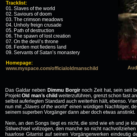
Tracklist:
01. Slaves of the world
02. Saviours of doom
03. The crimson meadows
04. Unholy freign crusade
05. Path of destruction
06. The spawn of lost creation
07. On the devil’s throne
08. Ferden mot fiedens land
09. Servants of Satan’s monastery
Homepage:
Aud
www.myspace.com/officialoldmanschild
Das Galdar neben
Dimmu Borgir
noch Zeit hat, sein seit 
Projekt
Old man’s child
weiterzuführen, grenzt schon fast a
selbst auferlegten Standard auch weiterhin hält, ebenso. Vie
nun mit „
Slaves of the world
“ einen würdigen Nachfolger, der
seinem superben Vorgänger dann aber doch etwas anstinkt.
Nein, an den Songs liegt es nicht, die sind wie eh und je k
Stilwechsel vollzogen, den manche so nicht nachvollziehen
haarlose Gitarrist auf seinen Vorgängerwerken eindeutig d