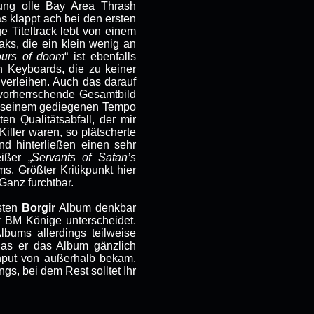
lung olle Bay Area Thrash
s klappt ach bei den ersten
e Titeltrack lebt von einem
aks, die ein klein wenig an
ours of doom
“ ist ebenfalls
en Keyboards, die zu keiner
verleihen. Auch das darauf
r vorherrschende Gesamtbild
nd seinem gediegenen Tempo
en Qualitätsabfall, der mir
Killer waren, so plätscherte
und hinterließen einen sehr
ißer „
Servants of Satan’s
s. Größter Kritikpunkt hier
Ganz furchtbar.
hsten
Borgir
Album denkbar
r BM Könige unterscheidet.
lbums allerdings teilweise
das er das Album gänzlich
 Input von außerhalb bekam.
s, bei dem Rest solltet Ihr