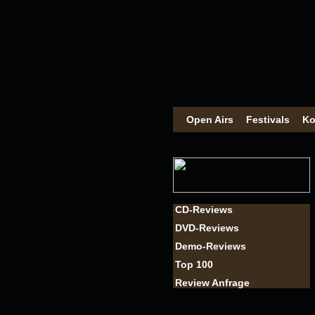
Open Airs
Festivals
Ko
CD-Reviews
DVD-Reviews
Demo-Reviews
Top 100
Review Anfrage