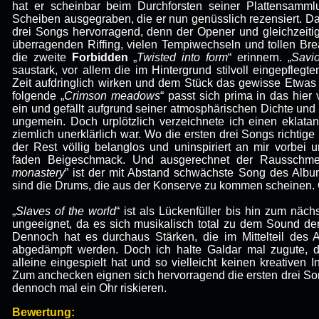
hat er scheinbar beim Durchforsten seiner Plattensamm
Scheiben ausgegraben, die er nun genüsslich rezensiert. Da
drei Songs hervorragend, denn der Opener und gleichzeitig
überragenden Riffing, vielen Tempiwechseln und tollen Bre
die zweite
Forbidden
„
Twisted into form
“ erinnern. „
Savi
saustark, vor allem die im Hintergrund stilvoll eingepflegt
Zeit aufdringlich wirken und dem Stück das gewisse Etwas 
folgende „
Crimson meadows
“ passt sich prima in das hie
ein und gefällt aufgrund seiner atmosphärischen Dichte u
ungemein. Doch urplötzlich verzeichnete ich einen eklatant
ziemlich unerklärlich war. Wo die ersten drei Songs richtige 
der Rest völlig belanglos und uninspiriert an mir vorbei 
faden Beigeschmack. Und ausgerechnet der Rausschme
monastery
” ist der mit Abstand schwächste Song des Album
sind die Drums, die aus der Konserve zu kommen scheinen. 
„
Slaves of the world
“ ist als Lückenfüller bis hin zum näc
ungeeignet, da es sich musikalisch total zu dem Sound de
Dennoch hat es durchaus Stärken, die im Mittelteil des A
abgedämpft werden. Doch ich halte Galdar mal zugute, 
alleine eingespielt hat und so vielleicht keinen kreativen
Zum anchecken eignen sich hervorragend die ersten drei Song
dennoch mal ein Ohr riskieren.
Bewertung: