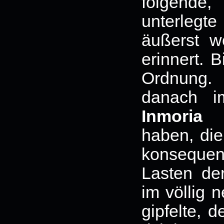
folgende
unterlegt
äußerst w
erinnert. 
Ordnung.
danach i
Inmoria
sc
haben, di
konsequent
Lasten der
im völlig 
gipfelte, 