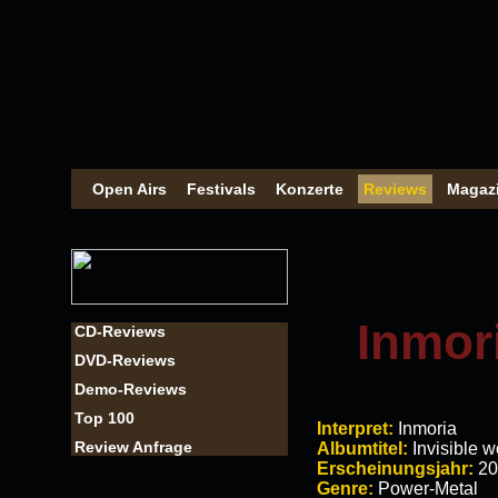
Open Airs
Festivals
Konzerte
Reviews
Magaz
Inmori
CD-Reviews
DVD-Reviews
Demo-Reviews
Top 100
Interpret:
Inmoria
Review Anfrage
Albumtitel:
Invisible 
Erscheinungsjahr:
20
Genre:
Power-Metal