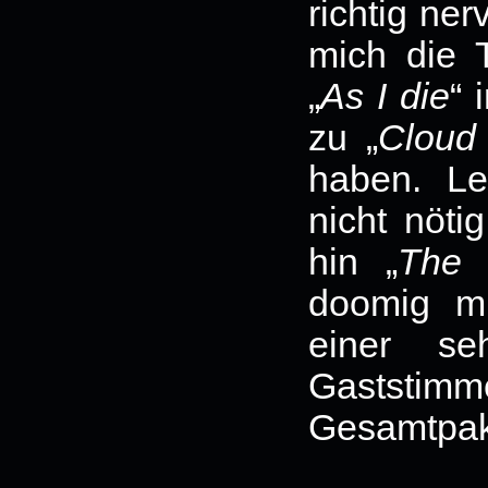
richtig ner
mich die 
„
As I die
“ 
zu „
Cloud
haben. Le
nicht nöt
hin „
The 
doomig mi
einer se
Gaststim
Gesamtpake