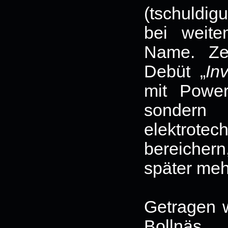
(tschuld
bei weite
Name. Ze
Debüt „
In
mit Powe
sonder
elektrot
bereicher
später meh
Getragen 
Bollnäs