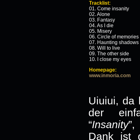
Tracklist:
01. Come insanity
02. Alone
03. Fantasy
04. As I die
05. Misery
06. Circle of memories
07. Haunting shadows
08. Will to live
09. The other side
10. I close my eyes
Homepage:
www.inmoria.com
Uiuiui, da
der einfa
“
Insanity
”,
Dank ist