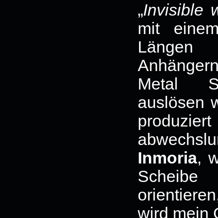
„
Invisible
mit einem
Längen 
Anhänger
Metal Sz
auslösen w
produzie
abwechsl
Inmoria
, 
Scheibe
orientier
wird mein 