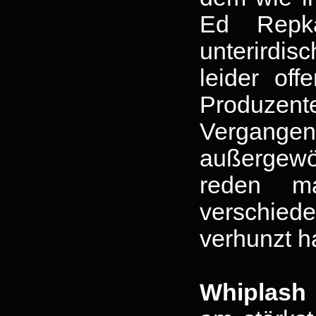
Ed Repk
unterirdi
leider off
Produzent
Verga
außergewö
reden m
verschied
verhunzt ha
Whiplash