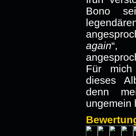
Bono se
legend
angesproc
again
“, 
angesproc
Für mich
dieses Al
denn mei
ungemein 
Bewertun