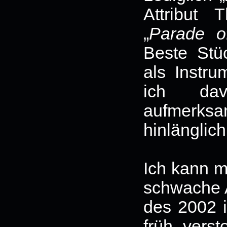
Attribut
„
Parade o
Beste Stüc
als Instr
ich dav
aufmerks
hinlänglich
Ich kann mi
schwache
des 2002 i
früh verst