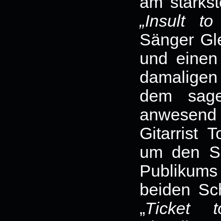
am stärkst
„Insult to
Sänger Gl
und einen
damaligen 
dem sag
anwesend 
Gitarrist 
um den Se
Publikum
beiden Sc
„
Ticket 