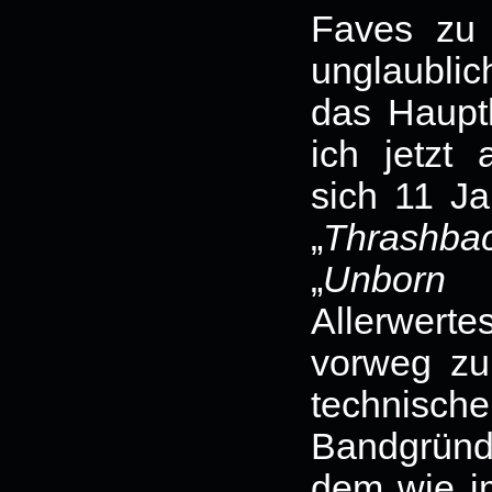
Faves zu
unglaubli
das Haupth
ich jetzt
sich 11 Ja
„
Thrashba
„
Unborn 
Allerwert
vorweg zu
technisc
Bandgründe
dem wie i