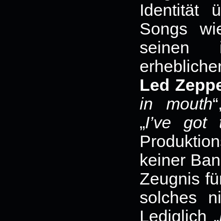
Identität 
Songs wi
seinen 
erhebliche
Led Zeppe
in mouth
„
I’ve got 
Produktions
keiner Ban
Zeugnis fü
solches n
Lediglich „