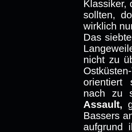
Klassiker,
sollten, d
wirklich 
Das siebte
Langeweile
nicht zu ü
Ostküste
orientier
nach zu 
Assault,
g
Bassers an
aufgrund 