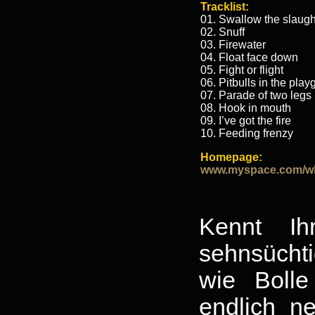
Tracklist:
01. Swallow the slaugh
02. Snuff
03. Firewater
04. Float face down
05. Fight or flight
06. Pitbulls in the pla
07. Parade of two legs
08. Hook in mouth
09. I’ve got the fire
10. Feeding frenzy
Homepage:
www.myspace.com/w
Kennt Ih
sehnsüchti
wie Bolle
endlich ne