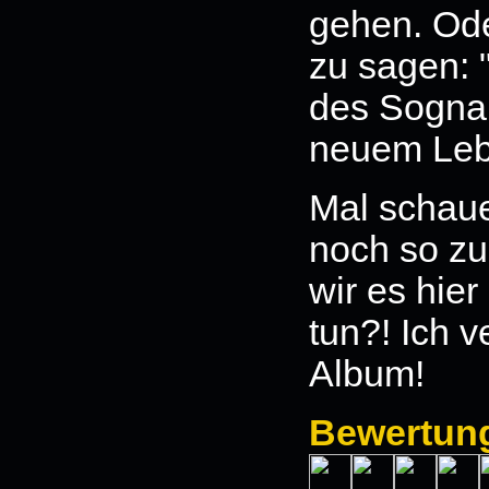
gehen. Ode
zu sagen: "
des Sogname
neuem Leb
Mal schaue
noch so zu 
wir es hie
tun?! Ich 
Album!
Bewertun