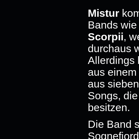
Mistur
kom
Bands wi
Scorpii
, w
durchaus w
Allerdings 
aus einem 
aus sieben
Songs, die
besitzen.
Die Band 
Sognefjord