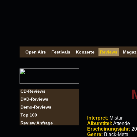
Open Airs
Festivals
Konzerte
Reviews
Magaz
CD-Reviews
DVD-Reviews
Demo-Reviews
Top 100
Interpret:
Mistur
Review Anfrage
Albumtitel:
Attende
Erscheinungsjahr:
20
Genre:
Black-Metal