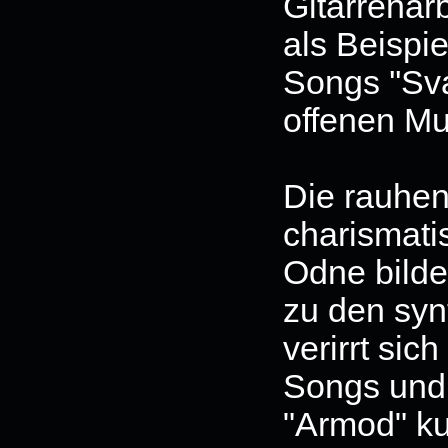
Gitarrenar
als Beispi
Songs ''Sva
offenen Mu
Die rauhen
charismati
Odne bilde
zu den syn
verirrt sic
Songs und
"Armod" ku