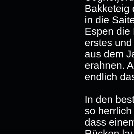
Bakketeig
in die Sait
Espen die 
erstes und
aus dem Ja
erahnen. A
endlich das
In den be
so herrlic
dass einem
Rücken lau