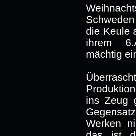
Weihnacht
Schwede
die Keule 
ihrem 6
mächtig ei
Überrascht
Produktio
ins Zeug 
Gegensat
Werken ni
das ist d