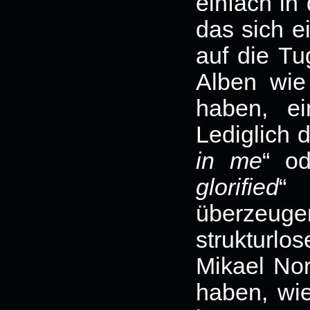
einfach in
das sich e
auf die Tu
Alben wie
haben, e
Lediglich 
in me
“ o
glorified
“
überzeuge
strukturlo
Mikael No
haben, wie