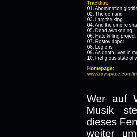
Tracklist:
01. Abomination glorifi
02. The demand
03. I am the king
04. And the empire shall
05. Dead awakening
06. Hate killing project
07. Rostov ripper
08. Legions
09. As death lives in m
10. Irreligious state of 
Homepage:
www.myspace.com/imp
Wer auf W
Musik ste
dieses Fen
weiter u