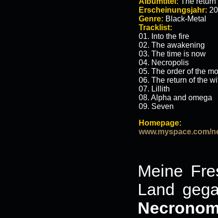
Albumtitel:
The return 
Erscheinungsjahr:
20
Genre:
Black-Metal
Tracklist:
01. Into the fire
02. The awakening
03. The time is now
04. Necropolis
05. The order of the m
06. The return of the wi
07. Lillith
08. Alpha and omega
09. Seven
Homepage:
www.myspace.com/n
Meine Fres
Land gega
Necronom