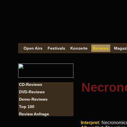
Open Airs
Festivals
Konzerte
Reviews
Magaz
Necrono
CD-Reviews
DVD-Reviews
Demo-Reviews
Top 100
Review Anfrage
Interpret:
Necronomic