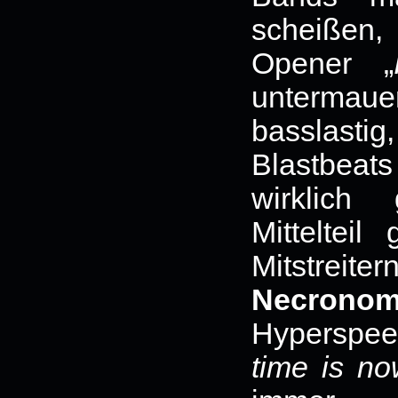
scheißen
Opener „
untermaue
basslasti
Blastbeat
wirklich
Mitteltei
Mitstreite
Necronom
Hyperspee
time is n