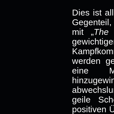
Dies ist a
Gegenteil
mit „
The 
gewichtig
Kampfkom
werden g
eine M
hinzugewin
abwechslun
geile Sc
positiven 