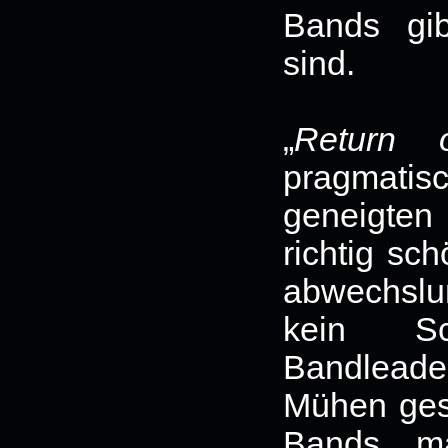
Bands gi
sind.
„
Return 
pragmati
geneigte
richtig sc
abwechslu
kein Sc
Bandleader
Mühen gesc
Bands mä