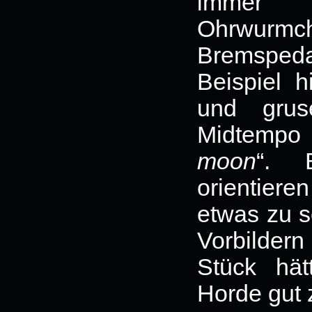
immer 
Ohrwurmch
Bremsped
Beispiel h
und grus
Midtempo
moon
“. 
orientiere
etwas zu s
Vorbilde
Stück hä
Horde gut 