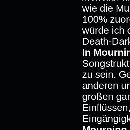
wie die Mus
100% zuord
würde ich
Death-Dar
In Mourni
Songstrukt
zu sein. Ge
anderen u
großen gan
Einflüssen
Eingängigk
Mourning