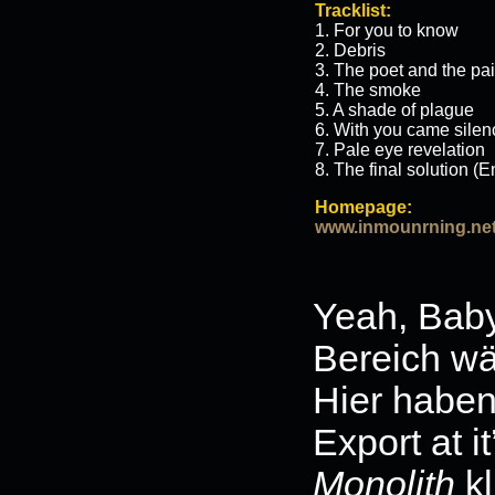
Tracklist:
1. For you to know
2. Debris
3. The poet and the pai
4. The smoke
5. A shade of plague
6. With you came silen
7. Pale eye revelation
8. The final solution (
Homepage:
www.inmounrning.ne
Yeah, Baby
Bereich wär
Hier haben
Export at i
Monolith
kl