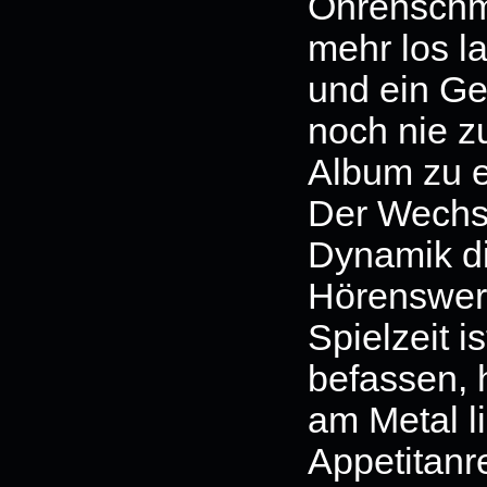
Ohrenschma
mehr los l
und ein Ge
noch nie z
Album zu e
Der Wechse
Dynamik d
Hörenswert
Spielzeit i
befassen, h
am Metal l
Appetitan