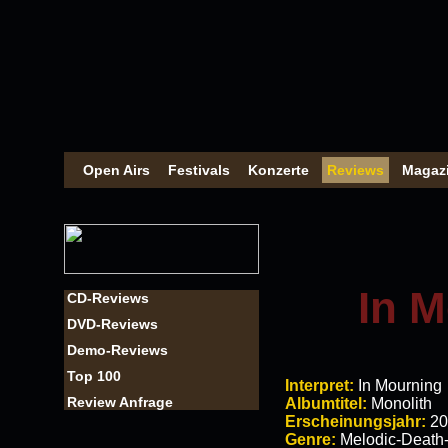
Open Airs
Festivals
Konzerte
Reviews
Magaz
In M
CD-Reviews
DVD-Reviews
Demo-Reviews
Top 100
Interpret:
In Mourning
Review Anfrage
Albumtitel:
Monolith
Erscheinungsjahr:
20
Genre:
Melodic-Death-