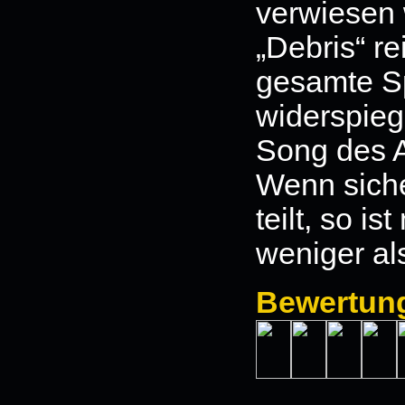
verwiesen
„Debris“ re
gesamte S
widerspieg
Song des A
Wenn siche
teilt, so i
weniger al
Bewertun