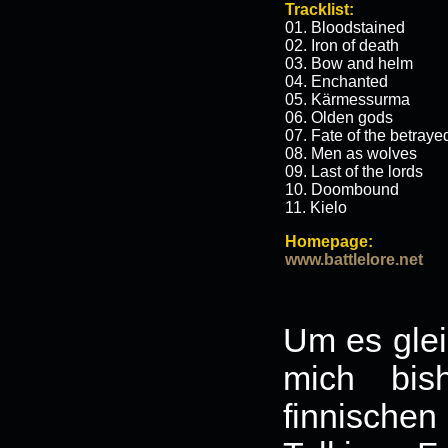
Tracklist:
01. Bloodstained
02. Iron of death
03. Bow and helm
04. Enchanted
05. Kärmessurma
06. Olden gods
07. Fate of the betraye
08. Men as wolves
09. Last of the lords
10. Doombound
11. Kielo
Homepage:
www.battlelore.net
Um es gle
mich bis
finnisch