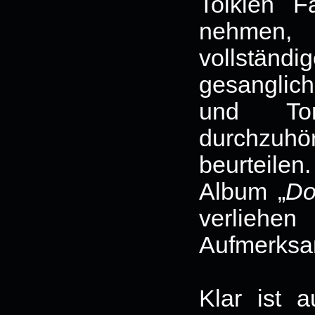
Tolkien F
nehmen,
vollständ
gesanglic
und Tom
durchzuh
beurteilen
Album „
Do
verlieh
Aufmerksa
Klar ist 