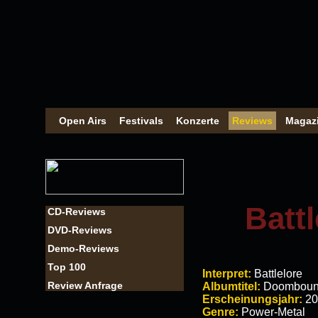
Open Airs
Festivals
Konzerte
Reviews
Magaz
Batt
CD-Reviews
DVD-Reviews
Demo-Reviews
Top 100
Interpret:
Battlelore
Review Anfrage
Albumtitel:
Doombou
Erscheinungsjahr:
20
Genre:
Power-Metal