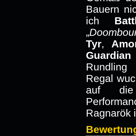
Bauern nich
ich
Batt
„
Doombou
Tyr
,
Amo
Guardian
Rundling
Regal wuch
auf die
Perform
Ragnarök i
Bewertun