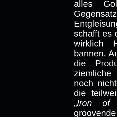
alles G
Gegensat
Entgleis
schafft es
wirklich 
bannen. Au
die Prod
ziemliche 
noch nich
die teilw
„
Iron of
groovende